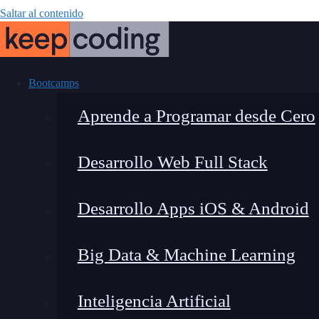
Saltar al contenido
Bootcamps
Aprende a Programar desde Cero
Desarrollo Web Full Stack
Cartas de
Desarrollo Apps iOS & Android
Big Data & Machine Learning
Inteligencia Artificial
Fernando Rodríguez
|
Última m