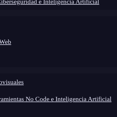
erseguridad e Inteligencia Artificial
 Web
ovisuales
mientas No Code e Inteligencia Artificial
eadolescencia es ‘
Lettres de mon moulin’,
de
 molino»
y cuenta las impresiones del autor (parisino)