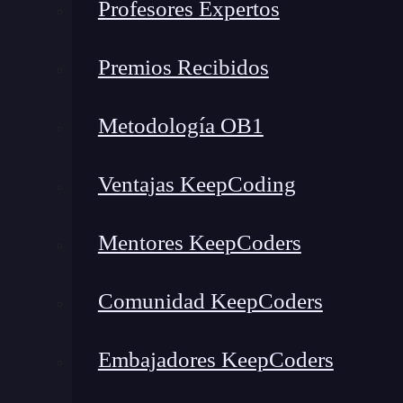
Profesores Expertos
Premios Recibidos
Metodología OB1
Ventajas KeepCoding
Hoy hablaremos de algo mucho más sencillo:
T
Mentores KeepCoders
programación
.
Comunidad KeepCoders
¿Qué encontrarás en este post?
Embajadores KeepCoders
Hay 10 tipos de programadores…