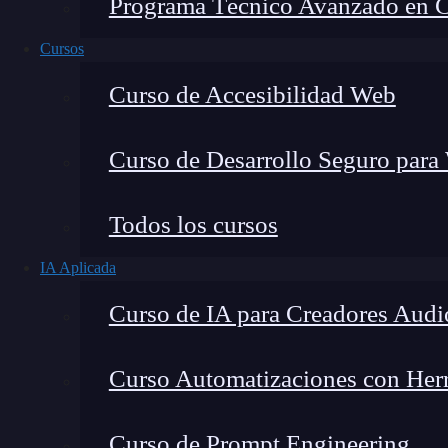
Programa Técnico Avanzado en Cib
Cursos
Curso de Accesibilidad Web
Curso de Desarrollo Seguro para
Fernando Rodríguez
Todos los cursos
Co-Fundador de KeepCoding
IA Aplicada
Curso de IA para Creadores Audi
Curso Automatizaciones con Herra
Uno de mis libros favoritos de mi infancia y pr
Alphonse Daudet. Significa «
Cartas desde mi
Curso de Prompt Engineering