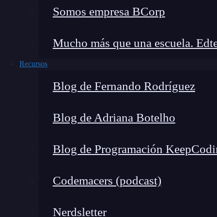
la
libertad individual
y aceptamos la
respons
Somos empresa BCorp
resignación sus (a veces) duras consecuencias.
Mucho más que una escuela. Edte
En resumidas cuentas, somos aquellos que llev
Recursos
L
a
L
ibertad,
S
ancho, es uno de los más pr
Blog de Fernando Rodríguez
cielos; con ella no pueden igualarse los tes
libertad, así como por la honra, se puede y
Blog de Adriana Botelho
—
M
iguel de
C
ervantes
S
aavedra.
Blog de Programación KeepCodi
Estamos dispuestos a hacer los tests necesarios
queremos que el
compilador
sea un impedimento
Codemacers (podcast)
debe jamás de interrumpirnos mientras dictamos
oídos.
Nerdsletter