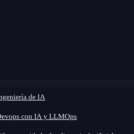
e
»
FRR Blog
»
Cartas desde el Silicon Valley
geniería de IA
Devops con IA y LLMOps