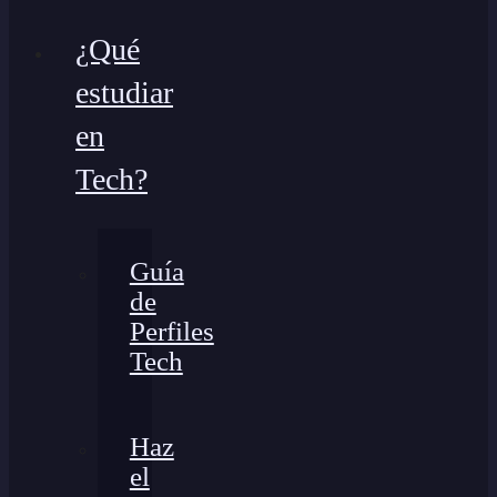
¿Qué
estudiar
en
Tech?
Guía
de
Perfiles
Tech
Haz
el