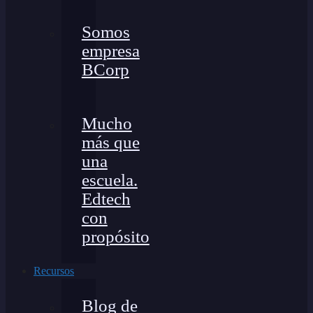
Somos
empresa
BCorp
Mucho
más que
una
escuela.
Edtech
con
propósito
Recursos
Blog de