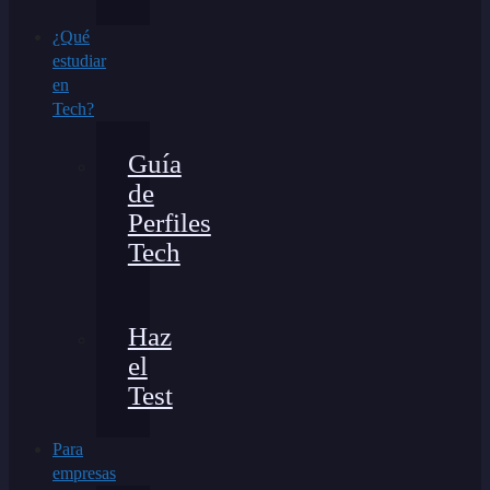
¿Qué
estudiar
en
Tech?
Guía
de
Perfiles
Tech
Haz
el
Test
Para
empresas