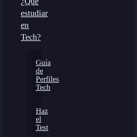
¿Qué
estudiar
en
Tech?
Guía
de
Perfiles
Tech
Haz
el
Test