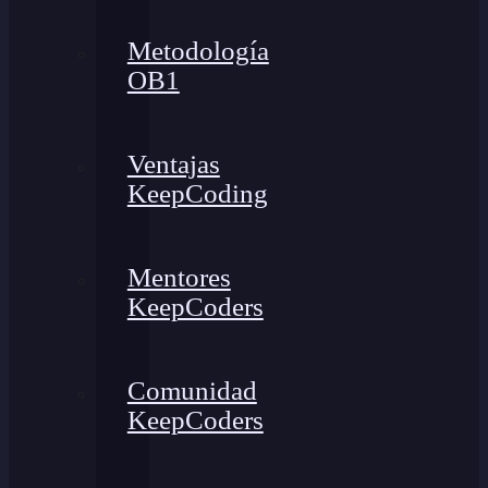
Metodología
OB1
Ventajas
KeepCoding
Mentores
KeepCoders
Comunidad
KeepCoders