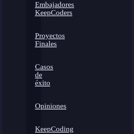
Embajadores
KeepCoders
Proyectos
Finales
Casos
de
éxito
Opiniones
KeepCoding