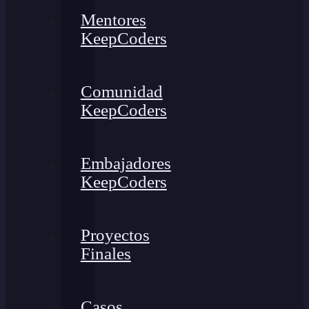
Mentores
KeepCoders
Comunidad
KeepCoders
Embajadores
KeepCoders
Proyectos
Finales
Casos