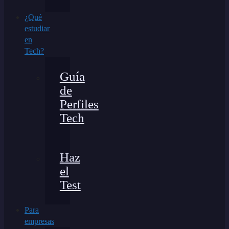
¿Qué
estudiar
en
Tech?
Guía
de
Perfiles
Tech
Haz
el
Test
Para
empresas