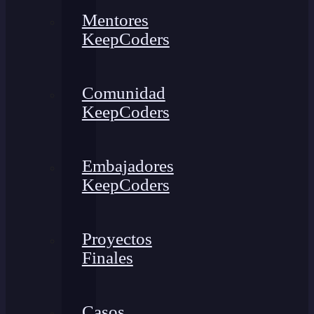
Mentores
KeepCoders
Comunidad
KeepCoders
Embajadores
KeepCoders
Proyectos
Finales
Casos