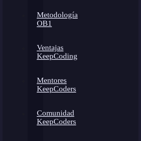
Metodología
OB1
Ventajas
KeepCoding
Mentores
KeepCoders
Comunidad
KeepCoders