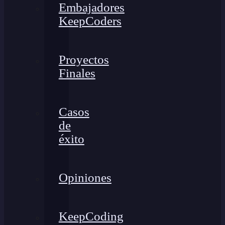
Embajadores
KeepCoders
Proyectos
Finales
Casos
de
éxito
Opiniones
KeepCoding