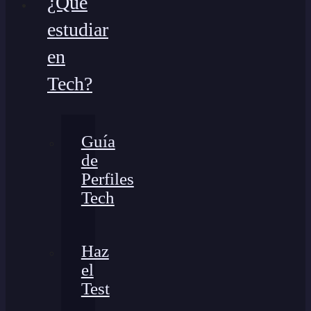
¿Qué
estudiar
en
Tech?
Guía
de
Perfiles
Tech
Haz
el
Test