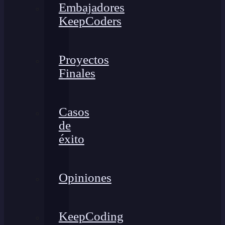
Embajadores
KeepCoders
Proyectos
Finales
Casos
de
éxito
Opiniones
KeepCoding