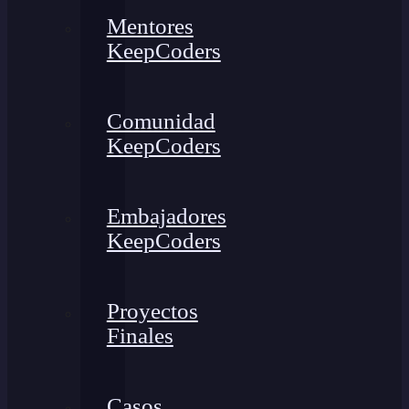
Mentores
KeepCoders
Comunidad
KeepCoders
Embajadores
KeepCoders
Proyectos
Finales
Casos