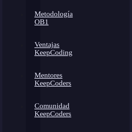
Metodología
OB1
Ventajas
KeepCoding
Mentores
KeepCoders
Comunidad
KeepCoders