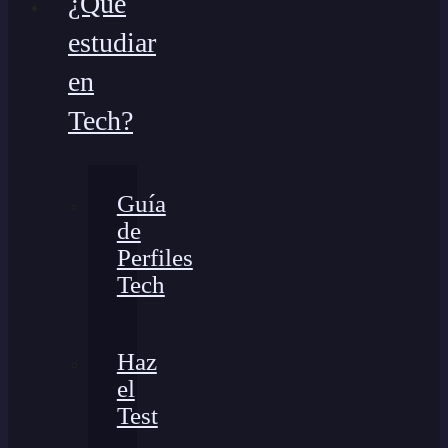
¿Qué
estudiar
en
Tech?
Guía
de
Perfiles
Tech
Haz
el
Test