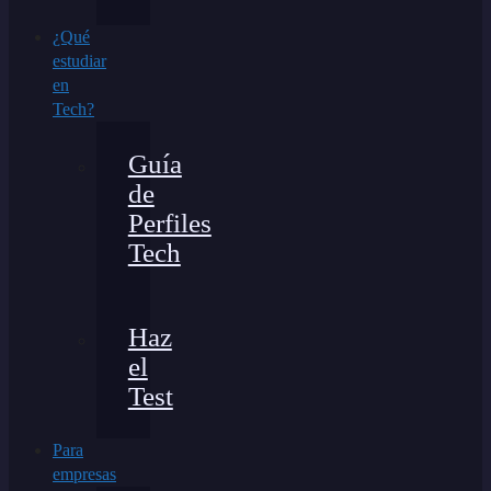
¿Qué
estudiar
en
Tech?
Guía
de
Perfiles
Tech
Haz
el
Test
Para
empresas