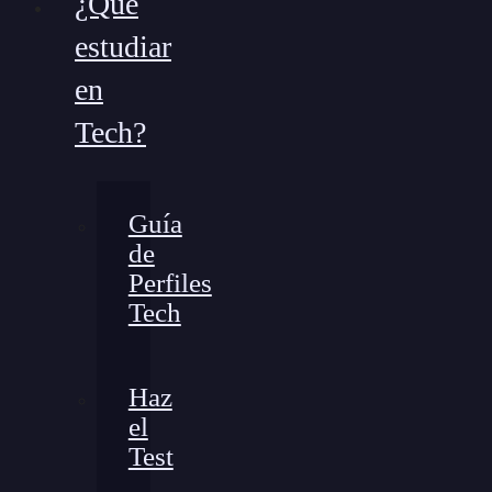
¿Qué
estudiar
en
Tech?
Guía
de
Perfiles
Tech
Haz
el
Test