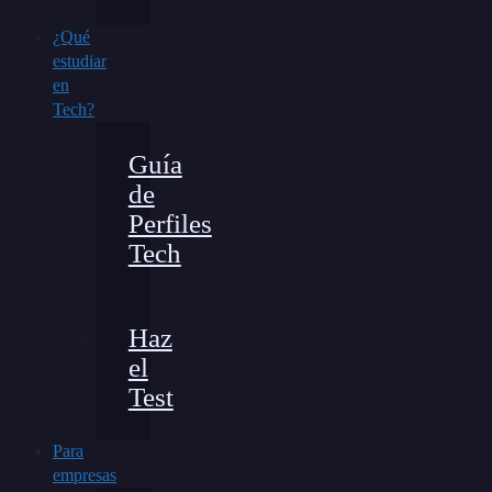
¿Qué
estudiar
en
Tech?
Guía
de
Perfiles
Tech
Haz
el
Test
Para
empresas