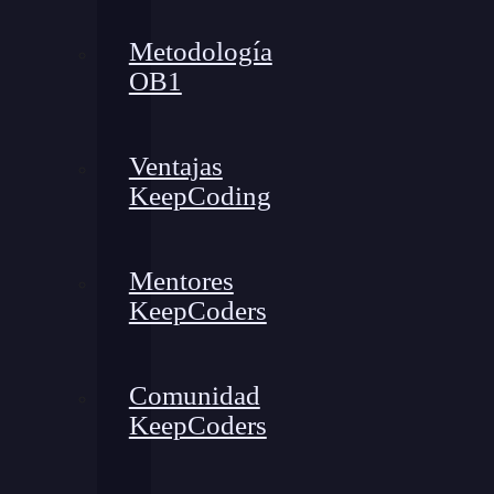
Metodología
OB1
Ventajas
KeepCoding
Mentores
KeepCoders
Comunidad
KeepCoders