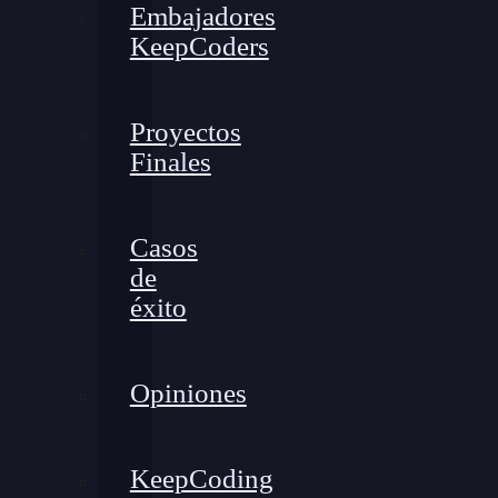
Embajadores
KeepCoders
Proyectos
Finales
Casos
de
éxito
Opiniones
KeepCoding