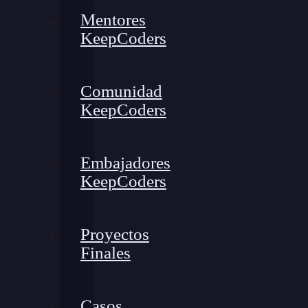
Mentores
KeepCoders
Comunidad
KeepCoders
Embajadores
KeepCoders
Proyectos
Finales
Casos