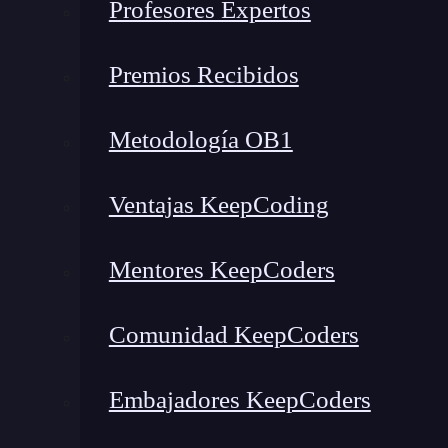
configuración,
necesi
angular-translate
Profesores Expertos
idiomas de manera manual
. ¿No hay una for
? Sí, sí que la hay, usando un
cus
translate
Premios Recibidos
deseado
. Vamos a
crear un documento JSON
Metodología OB1
Ventajas KeepCoding
Mentores KeepCoders
Comunidad KeepCoders
el código ISO 639-1 correspondiente:
Embajadores KeepCoders
configuración del módulo
angular-trans