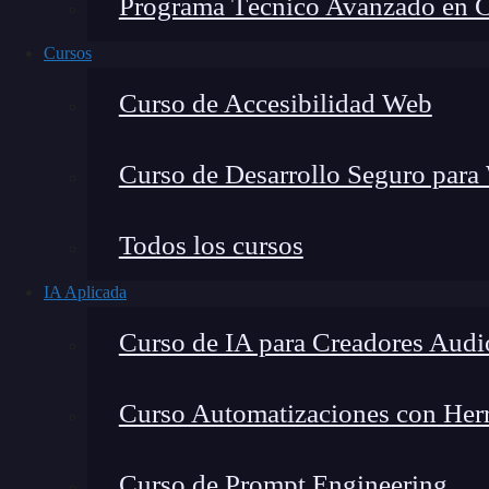
Programa Técnico Avanzado en Cib
Cursos
Curso de Accesibilidad Web
Curso de Desarrollo Seguro para
Todos los cursos
IA Aplicada
Fernando Rodríguez
Curso de IA para Creadores Audi
Co-Fundador de KeepCoding
Curso Automatizaciones con Herra
Curso de Prompt Engineering