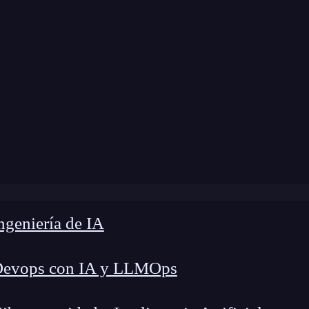
modificación:
12 de julio de 2024 |
Tiempo de Le
 Blog
»
Angular Translate para internacionalizar tu app
geniería de IA
Devops con IA y LLMOps