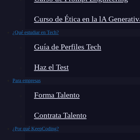
La pasada entrega Diego Herrera, Instructor d
cómo podemos adaptar una web app a diferentes
Curso de Ética en la lA Generativ
ocasión nos enseña una alternativa refinada pa
¿Qué estudiar en Tech?
¿Qué encontrarás en este post?
Guía de Perfiles Tech
Haz el Test
Angular Translate: Mejorando lo presente
Para empresas
Y un poco más
Forma Talento
Angular Translate: Mejorand
Contrata Talento
Si echamos un ojo a la
configuración de los 
¿Por qué KeepCoding?
carga un documento de c
dynamic-locale