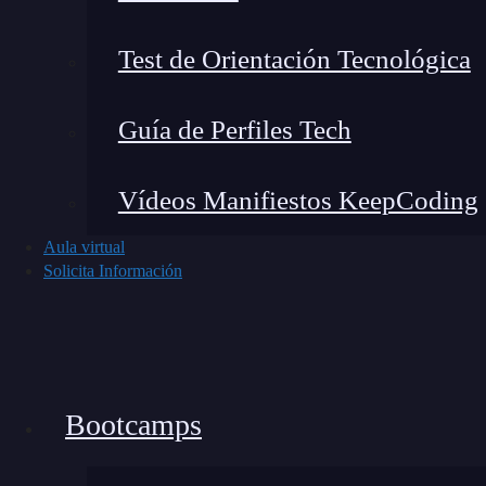
es
visualmente idéntico
, salvo que ahora se es
Test de Orientación Tecnológica
idioma que proceda, y que el código es más li
acabamos de implementar es perfecta para ejemp
Guía de Perfiles Tech
en aplicaciones más grandes y complejas, es q
es bloqueante, sí que es molesto
. Aunque el
c
Vídeos Manifiestos KeepCoding
establece durante la fase de
config
, el document
Aula virtual
de
run
de AngularJS, pudiendo producir
race 
Solicita Información
cargar éste después que la aplicación
, dándos
Bootcamps