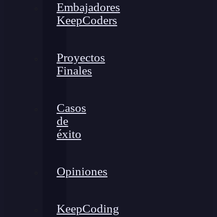
Embajadores
KeepCoders
Proyectos
Finales
Casos
de
éxito
Opiniones
KeepCoding