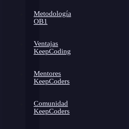
Metodología
OB1
Ventajas
KeepCoding
Mentores
KeepCoders
Comunidad
KeepCoders