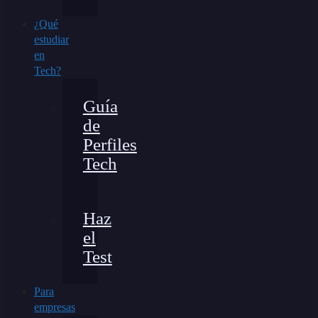
¿Qué
estudiar
en
Tech?
Guía
de
Perfiles
Tech
Haz
el
Test
Para
empresas