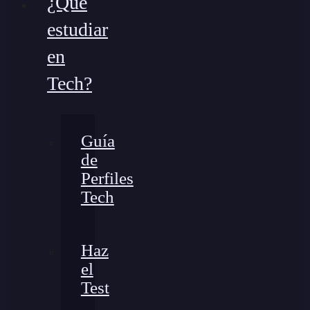
¿Qué
estudiar
en
Tech?
Guía
de
Perfiles
Tech
Haz
el
Test