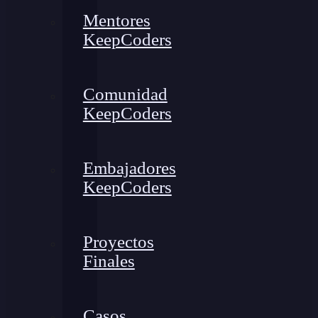
Mentores
KeepCoders
Comunidad
KeepCoders
Embajadores
KeepCoders
Proyectos
Finales
Casos