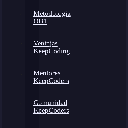
Metodología
OB1
Ventajas
KeepCoding
Mentores
KeepCoders
Comunidad
KeepCoders