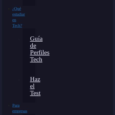
¿Qué
estudiar
en
Tech?
Guía
de
Perfiles
Tech
Haz
el
Test
Para
empresas