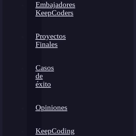
Embajadores
KeepCoders
Proyectos
Finales
Casos
de
éxito
Opiniones
KeepCoding