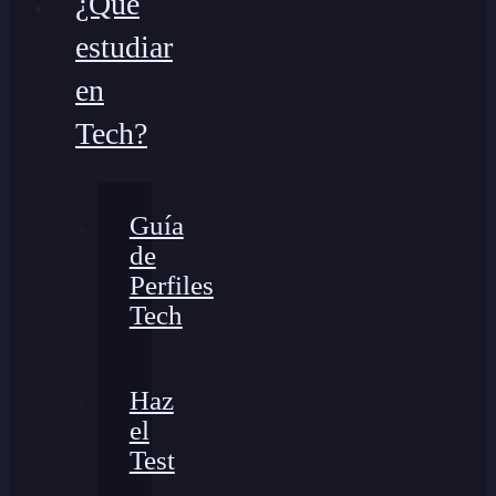
¿Qué
estudiar
en
Tech?
Guía
de
Perfiles
Tech
Haz
el
Test