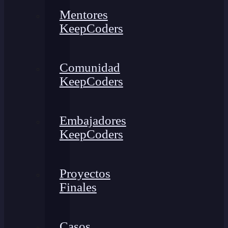
Mentores
KeepCoders
Comunidad
KeepCoders
Embajadores
KeepCoders
Proyectos
Finales
Casos