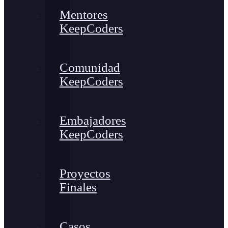
Mentores
KeepCoders
Comunidad
KeepCoders
Embajadores
KeepCoders
Proyectos
Finales
Casos