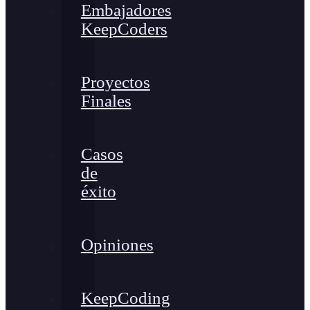
Embajadores
KeepCoders
Proyectos
Finales
Casos
de
éxito
Opiniones
KeepCoding