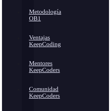
Metodología
OB1
Ventajas
KeepCoding
Mentores
KeepCoders
Comunidad
KeepCoders