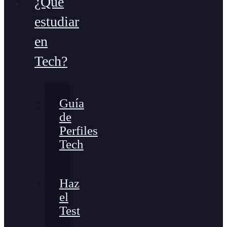
¿Qué
estudiar
en
Tech?
Guía
de
Perfiles
Tech
Haz
el
Test