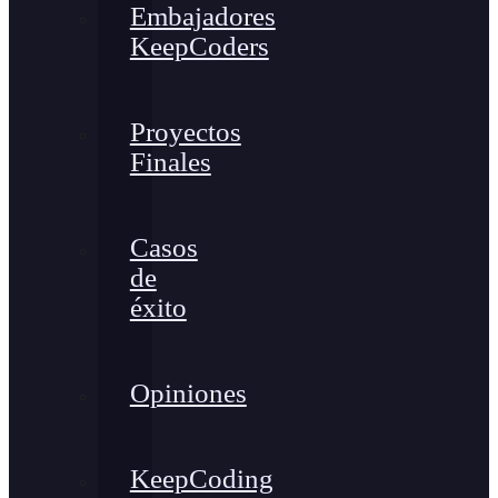
Embajadores
KeepCoders
Proyectos
Finales
Casos
de
éxito
Opiniones
KeepCoding