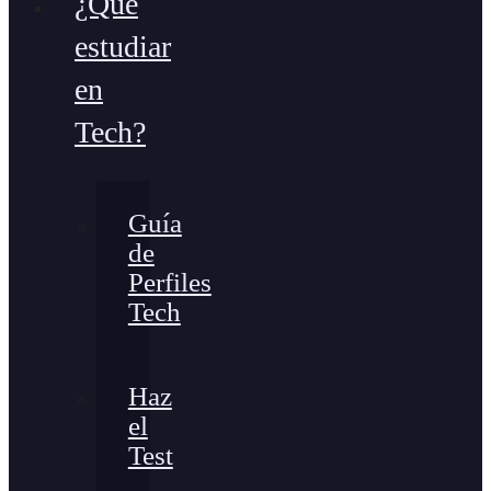
¿Qué
estudiar
en
Tech?
Guía
de
Perfiles
Tech
Haz
el
Test