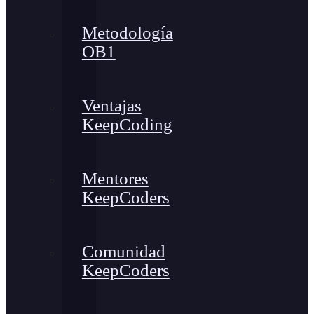
Metodología
OB1
Ventajas
KeepCoding
Mentores
KeepCoders
Comunidad
KeepCoders