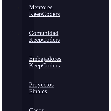
Mentores
KeepCoders
Comunidad
KeepCoders
Embajadores
KeepCoders
Proyectos
Finales
Casos