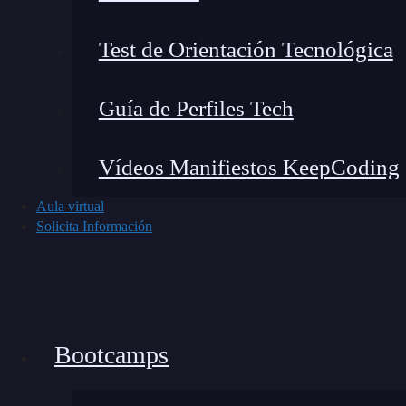
Test de Orientación Tecnológica
Creamos el código del compo
Guía de Perfiles Tech
Nuestro componente debe recoger los valores d
cómo:
Vídeos Manifiestos KeepCoding
Aula virtual
Solicita Información
Bootcamps