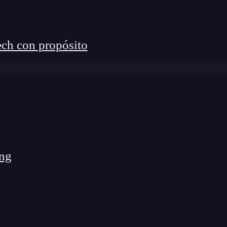
to centrados:
ch con propósito
ng