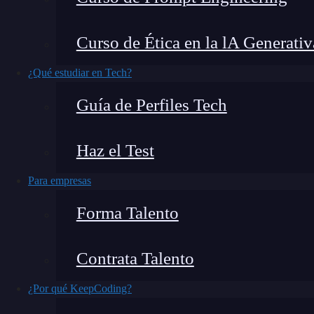
gran
debate iOS vs Android
nunca terminará, e
crecimiento.
Curso de Ética en la lA Generativ
Juan José Ramírez
,
Ingeniero Informático
e Ins
¿Qué estudiar en Tech?
funcionalidad bastante útil para los Androider
Guía de Perfiles Tech
¿Qué encontrarás en este post?
Haz el Test
Para empresas
Más allá de los Fragments
Forma Talento
Creamos los atributos de entrada
Creamos el layout
Contrata Talento
Creamos el código del componente
¿Por qué KeepCoding?
Uso del componente