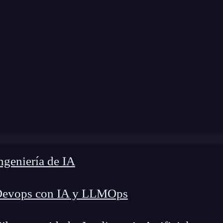
RR Blog
»
Componentes personalizados en Android
geniería de IA
Devops con IA y LLMOps