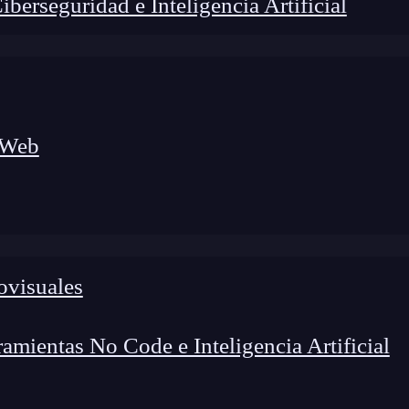
erseguridad e Inteligencia Artificial
 Web
ovisuales
mientas No Code e Inteligencia Artificial
 para smartphones
con una cuota de mercado
le para cualquier desarrollador
. Aunque el