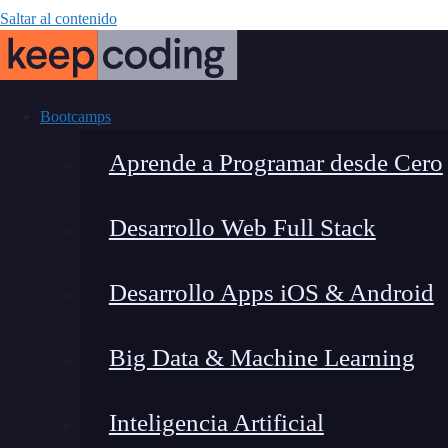
Saltar al contenido
Bootcamps
Aprende a Programar desde Cero
Desarrollo Web Full Stack
Componentes p
Desarrollo Apps iOS & Android
Big Data & Machine Learning
Inteligencia Artificial
Fernando Rodríguez
|
Última mo