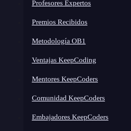
Profesores Expertos
Más allá de los Fragments
Premios Recibidos
Desde el advenimiento de los fragments los de
la
interfaz gráfica
de nuestras aplicaciones
d
Metodología OB1
trozos de pantallas a nuestro gusto y convenien
no son amigos de volver a picar las mismas pan
Ventajas KeepCoding
mundo sabe que los fragments no son la única f
podemos hacer componentes personalizados.
Mentores KeepCoders
Vayamos al grano: vamos a hacer
un pequeño 
reutilizar donde queramos
. Se trata de un c
Comunidad KeepCoders
pie. Los pasos que tenemos que seguir para i
atributos de entrada. 2. Creamos el layout de 
Embajadores KeepCoders
código del componente personalizado 4. La inc