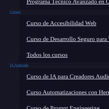
Programa Técnico Avanzado en Cib
Cursos
Curso de Accesibilidad Web
Curso de Desarrollo Seguro para
Fernando Rodríguez
Todos los cursos
Co-Fundador de KeepCoding
IA Aplicada
Curso de IA para Creadores Audi
Curso Automatizaciones con Herra
Android hoy por hoy es la plataforma líder
mundial del 85%, y por supuesto,
imprescindib
Curso de Prompt Engineering