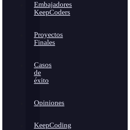
Embajadores
KeepCoders
Proyectos
Finales
Casos
de
éxito
Opiniones
KeepCoding