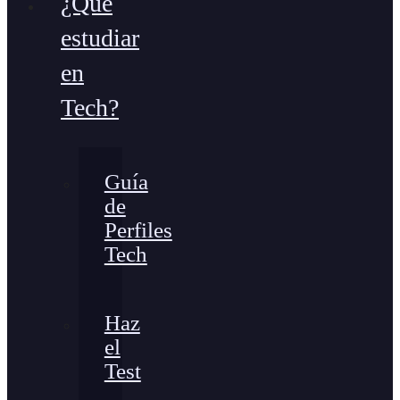
¿Qué
estudiar
en
Tech?
Guía
de
Perfiles
Tech
Haz
el
Test