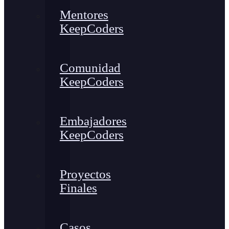
Mentores
KeepCoders
Comunidad
KeepCoders
Embajadores
KeepCoders
Proyectos
Finales
Casos