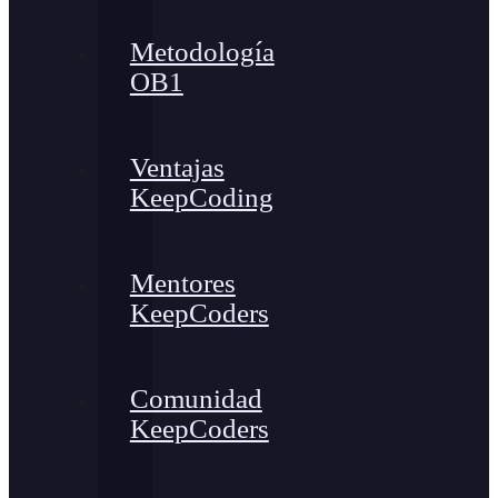
Metodología
OB1
Ventajas
KeepCoding
Mentores
KeepCoders
Comunidad
KeepCoders