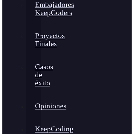
Embajadores
KeepCoders
Proyectos
Finales
Casos
de
éxito
Opiniones
KeepCoding