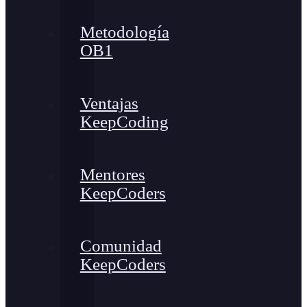
Metodología
OB1
Ventajas
KeepCoding
Mentores
KeepCoders
Comunidad
KeepCoders