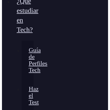
¿Qué
estudiar
en
Tech?
Guía
de
Perfiles
Tech
Haz
el
Test