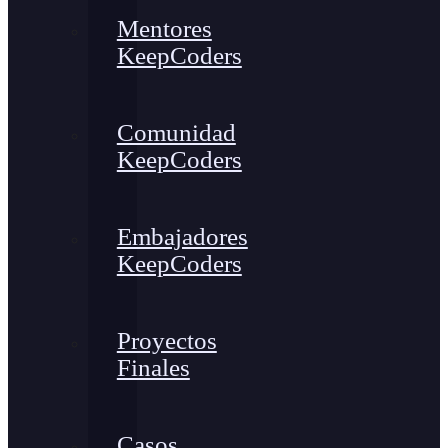
Mentores
KeepCoders
Comunidad
KeepCoders
Embajadores
KeepCoders
Proyectos
Finales
Casos