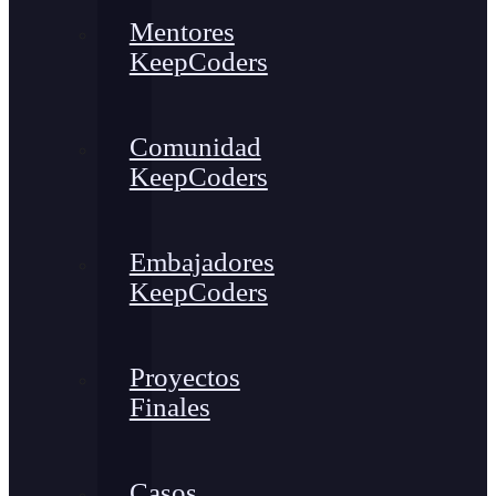
Mentores
KeepCoders
Comunidad
KeepCoders
Embajadores
KeepCoders
Proyectos
Finales
Casos