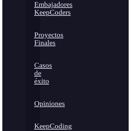
Embajadores
KeepCoders
Proyectos
Finales
Casos
de
éxito
Opiniones
KeepCoding