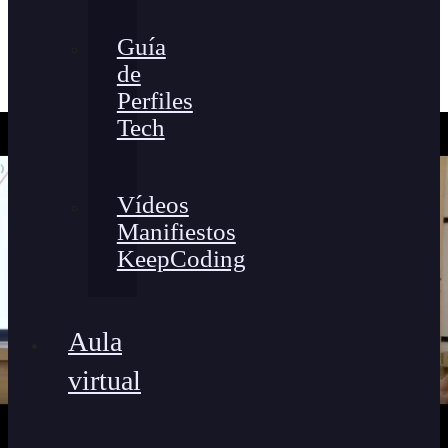
Guía
de
Perfiles
Tech
Vídeos
Manifiestos
KeepCoding
Aula
virtual