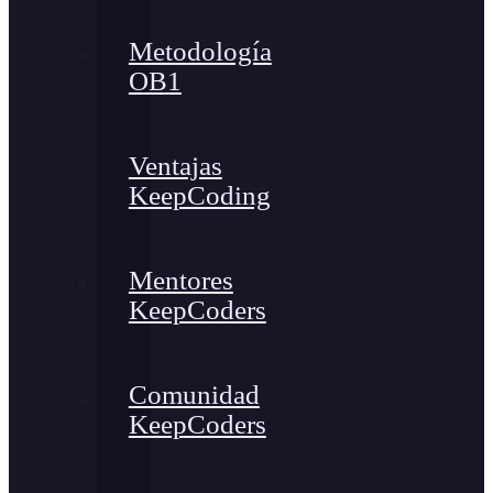
Metodología
OB1
Ventajas
KeepCoding
Mentores
KeepCoders
Comunidad
KeepCoders