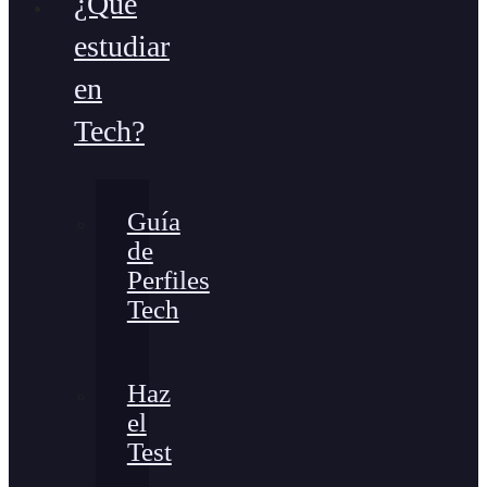
¿Qué
estudiar
en
Tech?
Guía
de
Perfiles
Tech
Haz
el
Test