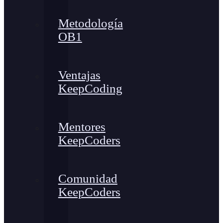
Metodología
OB1
Ventajas
KeepCoding
Mentores
KeepCoders
Comunidad
KeepCoders