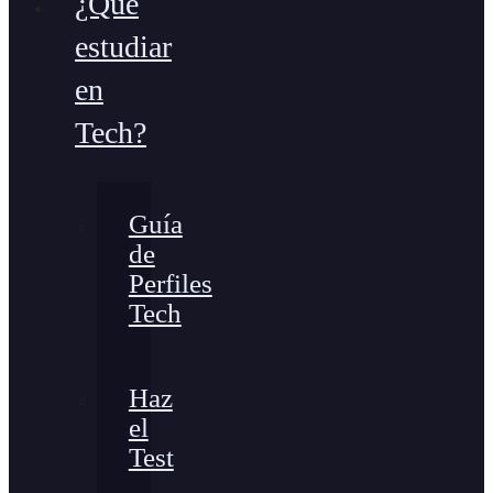
¿Qué
estudiar
en
Tech?
Guía
de
Perfiles
Tech
Haz
el
Test