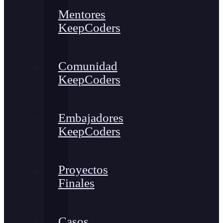
Mentores
KeepCoders
Comunidad
KeepCoders
Embajadores
KeepCoders
Proyectos
Finales
Casos