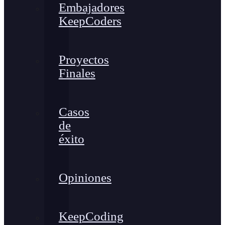
Embajadores
KeepCoders
Proyectos
Finales
Casos
de
éxito
Opiniones
KeepCoding