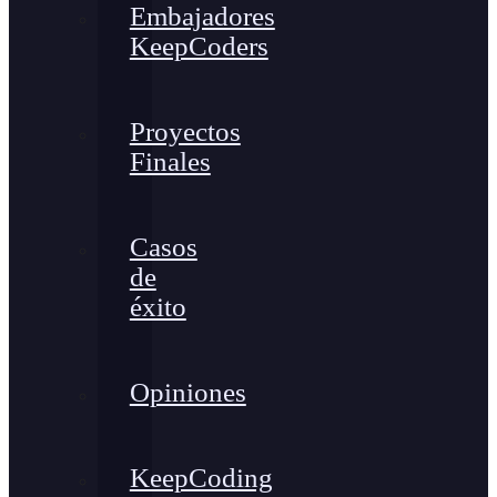
Embajadores
KeepCoders
Proyectos
Finales
Casos
de
éxito
Opiniones
KeepCoding