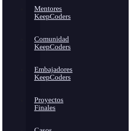
Mentores
KeepCoders
Comunidad
KeepCoders
Embajadores
KeepCoders
Proyectos
Finales
Casos