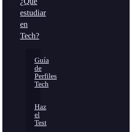
¿Qué
estudiar
en
Tech?
Guía
de
Perfiles
Tech
Haz
el
Test