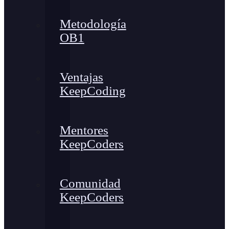
Metodología
OB1
Ventajas
KeepCoding
Mentores
KeepCoders
Comunidad
KeepCoders