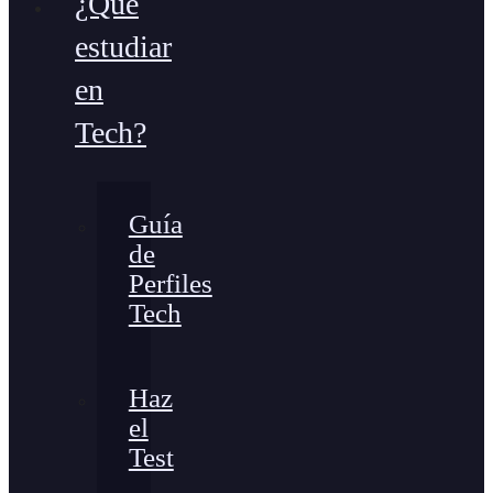
¿Qué
estudiar
en
Tech?
Guía
de
Perfiles
Tech
Haz
el
Test