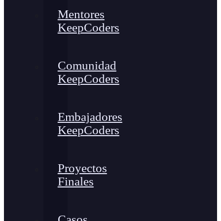
Mentores
KeepCoders
Comunidad
KeepCoders
Embajadores
KeepCoders
Proyectos
Finales
Casos