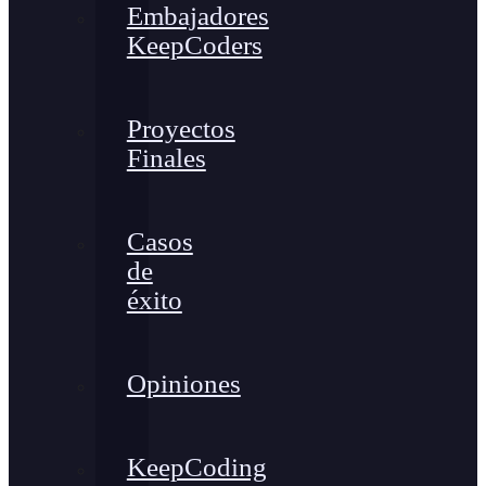
Embajadores
KeepCoders
Proyectos
Finales
Casos
de
éxito
Opiniones
KeepCoding