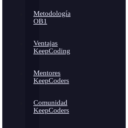
Metodología
OB1
Ventajas
KeepCoding
Mentores
KeepCoders
Comunidad
KeepCoders