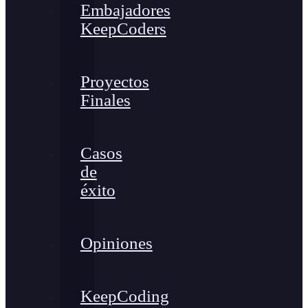
Embajadores
KeepCoders
Proyectos
Finales
Casos
de
éxito
Opiniones
KeepCoding