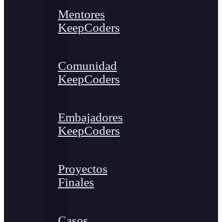
Mentores
KeepCoders
Comunidad
KeepCoders
Embajadores
KeepCoders
Proyectos
Finales
Casos