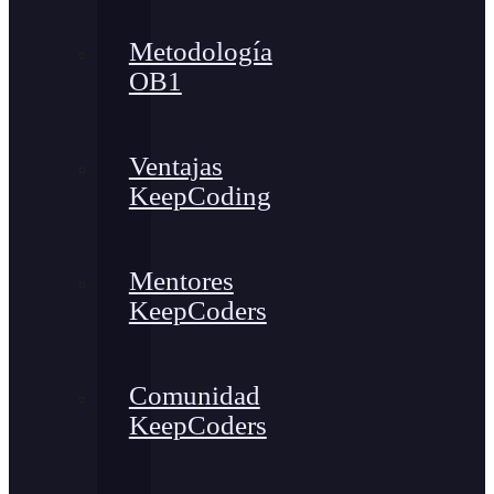
Metodología
OB1
Ventajas
KeepCoding
Mentores
KeepCoders
Comunidad
KeepCoders