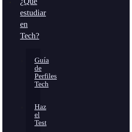
¿Qué
estudiar
en
Tech?
Guía
de
Perfiles
Tech
Haz
el
Test