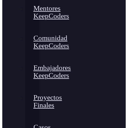
Mentores
KeepCoders
Comunidad
KeepCoders
Embajadores
KeepCoders
Proyectos
Finales
Casos