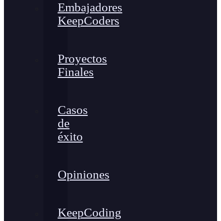
Embajadores
KeepCoders
Proyectos
Finales
Casos
de
éxito
Opiniones
KeepCoding