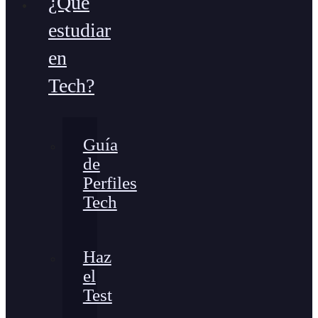
¿Qué
estudiar
en
Tech?
Guía
de
Perfiles
Tech
Haz
el
Test