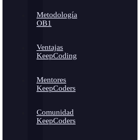
Metodología
OB1
Ventajas
KeepCoding
Mentores
KeepCoders
Comunidad
KeepCoders