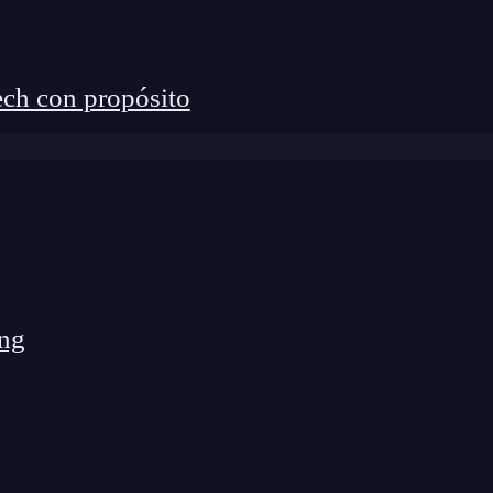
ch con propósito
upla o
rango
que no esté vacío.
ng
upla o rango que esté vacío.