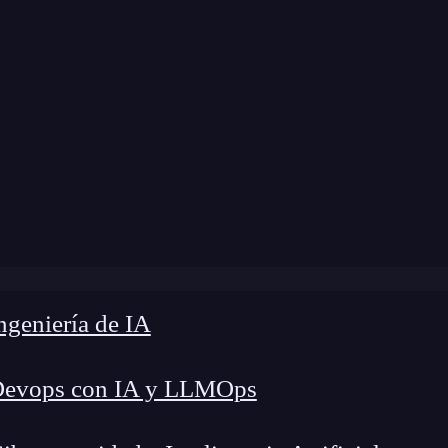
»
FRR Blog
»
Valores Truthy y Falsy en Python
geniería de IA
Devops con IA y LLMOps