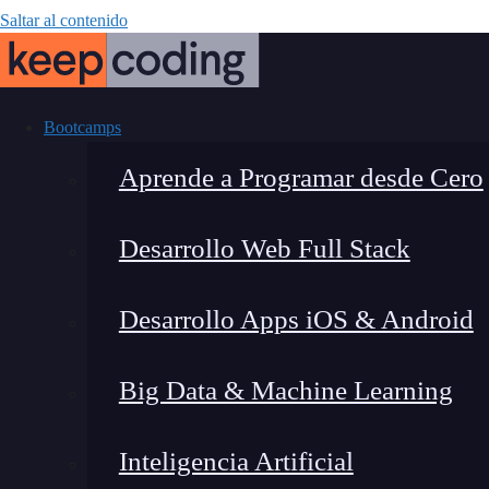
Saltar al contenido
Bootcamps
Aprende a Programar desde Cero
Desarrollo Web Full Stack
Valores Tr
Desarrollo Apps iOS & Android
Big Data & Machine Learning
Inteligencia Artificial
Fernando Rodríguez
|
Última 