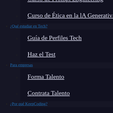
parece que es más “avanzado”.
Curso de Ética en la lA Generativ
En lo primero tienes razón; sin embargo, en lo 
pequeño saltamontes.
¿Qué estudiar en Tech?
Guía de Perfiles Tech
El código de calidad es claro y correcto, per
falsy
.
Haz el Test
¿Qué encontrarás en este post?
Para empresas
Forma Talento
True y false
Contrata Talento
Truthy y falsy en Python
¿Por qué KeepCoding?
Truthy
Falsy