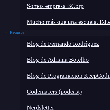
Somos empresa BCorp
Truthy
Mucho más que una escuela. Edte
Son
truthy
los siguientes valores:
Recursos
Cualquier cadena, lista, set, diccionario, t
Blog de Fernando Rodríguez
Cualquier número distinto de cero.
Falsy
Blog de Adriana Botelho
Son
falsy
los siguientes valores:
Blog de Programación KeepCodi
Cualquier cadena, lista, set, diccionario, t
Codemacers (podcast)
El cero.
None
.
Nerdsletter