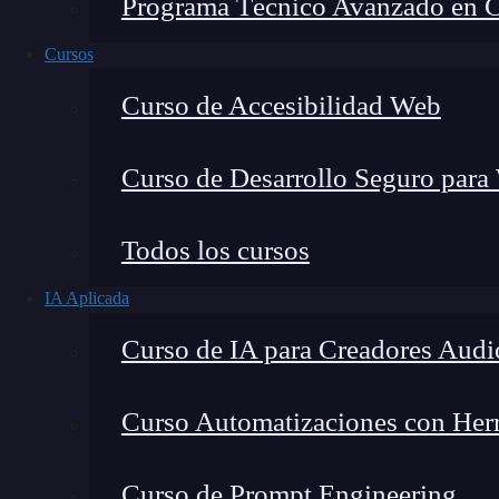
Programa Técnico Avanzado en Cib
Cursos
Curso de Accesibilidad Web
Curso de Desarrollo Seguro para
Fernando Rodríguez
Todos los cursos
Co-Fundador de KeepCoding
IA Aplicada
Curso de IA para Creadores Audi
Curso Automatizaciones con Herra
Esta es una de las características que más conf
porque es un poco confuso y gusta porque, al ha
Curso de Prompt Engineering