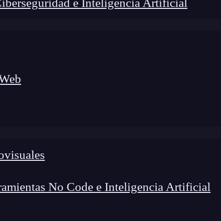
erseguridad e Inteligencia Artificial
 Web
ovisuales
mientas No Code e Inteligencia Artificial
unde y gusta a los novatos en
Python
. Confunde
cer el código más escueto y difícil de entender,