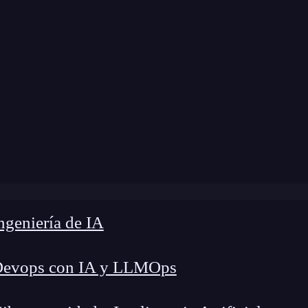
Blog
»
10 pasos de la automatización en marketing
geniería de IA
Devops con IA y LLMOps