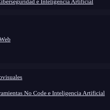
erseguridad e Inteligencia Artificial
 Web
foco en el desarrollo de talento y el análisis del sector
o evolucionan las tecnologías, qué competencias demanda el
 el entorno tech.
ovisuales
mientas No Code e Inteligencia Artificial
ción en marketing
para tus próximos proyectos? Si e