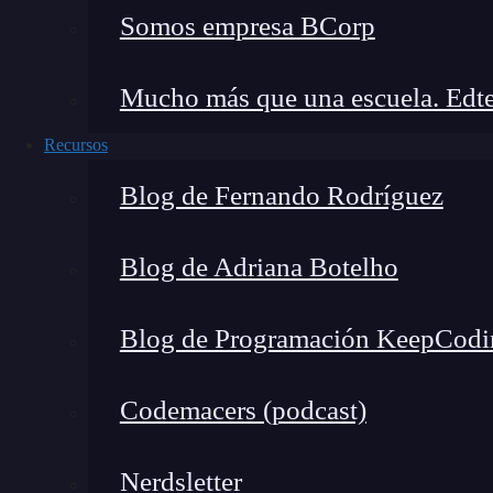
Somos empresa BCorp
Mucho más que una escuela. Edte
Recursos
A continuación te listaremos los 10 pasos de l
Blog de Fernando Rodríguez
próximos proyectos.
Observa
Blog de Adriana Botelho
Antes de plantearnos qué queremos hacer con u
Blog de Programación KeepCodi
producto,
debemos observar y entender los p
ello, debemos realizar pruebas de utilización y
Codemacers (podcast)
modificar, agregar o eliminar. Así, luego, pod
Planea
Nerdsletter