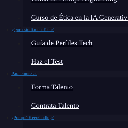
así, te invitamos a seguir leyendo este artículo
automatización para que puedas ahorrar tiempo,
Curso de Ética en la lA Generativ
eficiencia de procesos. ¡Aprende y automatiza 
¿Qué estudiar en Tech?
¿Qué encontrarás en este post?
Guía de Perfiles Tech
Haz el Test
¿Qué busca la automatización?
Para empresas
10 pasos de la automatización
Forma Talento
Observa
Planea
Contrata Talento
Investiga
Haz
¿Por qué KeepCoding?
Aprende