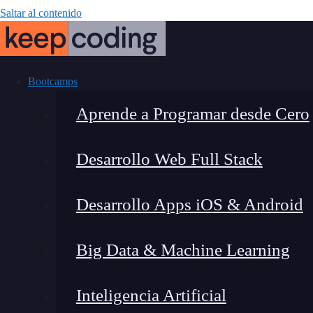
Saltar al contenido
Bootcamps
Aprende a Programar desde Cero
Desarrollo Web Full Stack
10 pasos de la 
Desarrollo Apps iOS & Android
Big Data & Machine Learning
Inteligencia Artificial
Montana Martín López
|
Última m