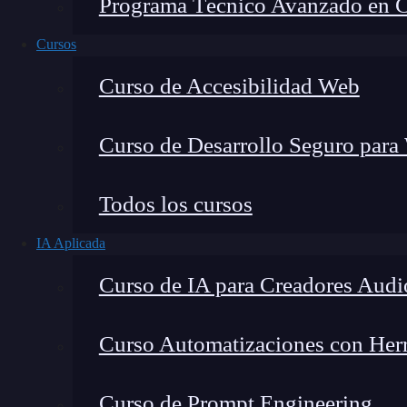
Programa Técnico Avanzado en Cib
Cursos
Curso de Accesibilidad Web
Curso de Desarrollo Seguro para
Montana Martín López
Todos los cursos
Especialista en tecnología y formación digital, con 
IA Aplicada
tecnológico. Mi trabajo se centra en entender cóm
mercado y cómo se produce la transición real hacia
Curso de IA para Creadores Audi
Curso Automatizaciones con Herra
¿Quieres conocer los 10 pasos de la
automatiza
Curso de Prompt Engineering