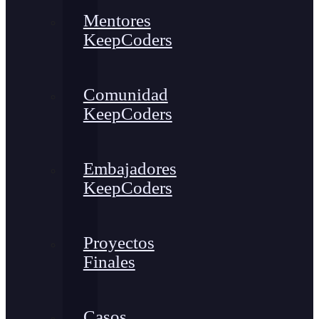
Mentores
KeepCoders
Comunidad
KeepCoders
Embajadores
KeepCoders
Proyectos
Finales
Casos