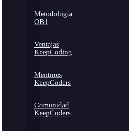
Metodología
OB1
Ventajas
KeepCoding
Mentores
KeepCoders
Comunidad
KeepCoders