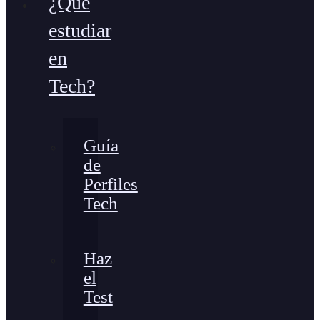
¿Qué
estudiar
en
Tech?
Guía
de
Perfiles
Tech
Haz
el
Test