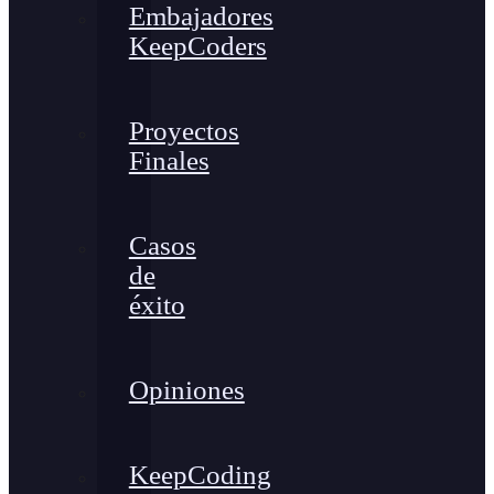
Embajadores
KeepCoders
Proyectos
Finales
Casos
de
éxito
Opiniones
KeepCoding