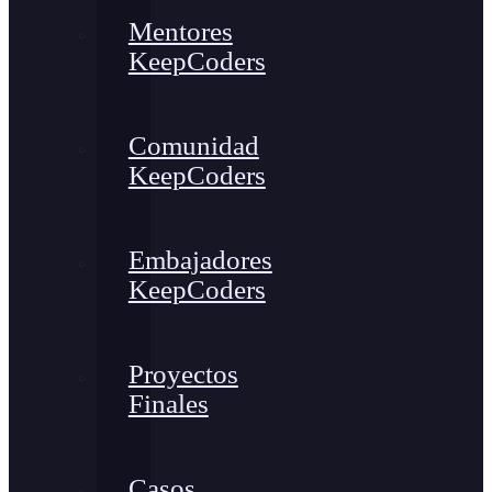
Mentores
KeepCoders
Comunidad
KeepCoders
Embajadores
KeepCoders
Proyectos
Finales
Casos