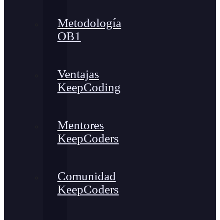
Metodología
OB1
Ventajas
KeepCoding
Mentores
KeepCoders
Comunidad
KeepCoders