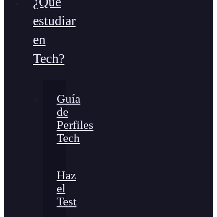
¿Qué
estudiar
en
Tech?
Guía
de
Perfiles
Tech
Haz
el
Test