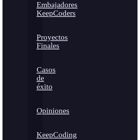
Embajadores
KeepCoders
Proyectos
Finales
Casos
de
éxito
Opiniones
KeepCoding