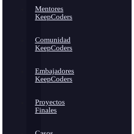
Mentores
KeepCoders
Comunidad
KeepCoders
Embajadores
KeepCoders
Proyectos
Finales
Casos