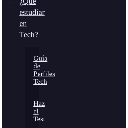
¿Qué
estudiar
en
Tech?
Guía
de
Perfiles
Tech
Haz
el
Test