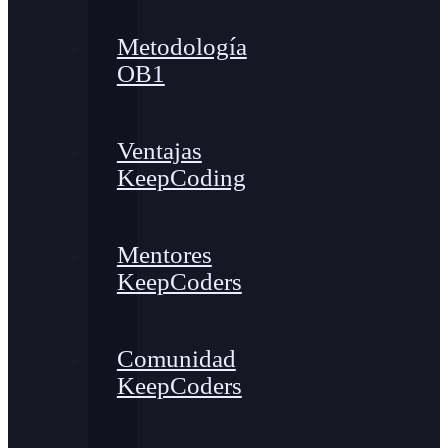
Metodología
OB1
Ventajas
KeepCoding
Mentores
KeepCoders
Comunidad
KeepCoders