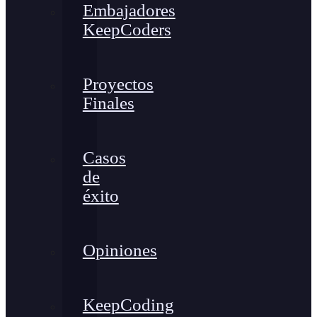
Embajadores
KeepCoders
Proyectos
Finales
Casos
de
éxito
Opiniones
KeepCoding