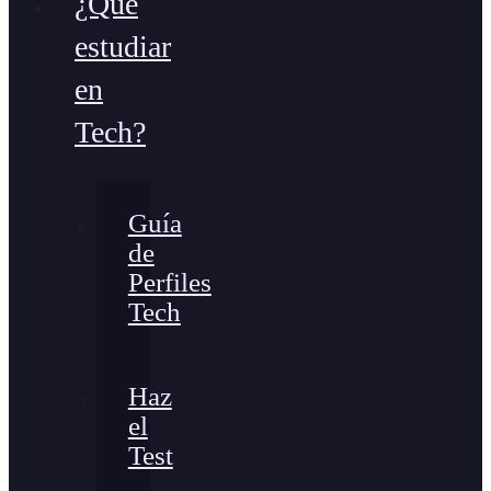
¿Qué
estudiar
en
Tech?
Guía
de
Perfiles
Tech
Haz
el
Test