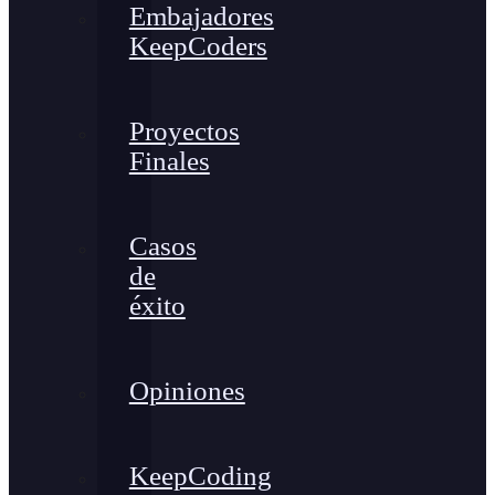
Embajadores
KeepCoders
Proyectos
Finales
Casos
de
éxito
Opiniones
KeepCoding