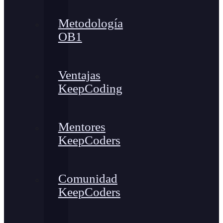
Metodología
OB1
Ventajas
KeepCoding
Mentores
KeepCoders
Comunidad
KeepCoders