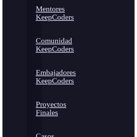
Mentores
KeepCoders
Comunidad
KeepCoders
Embajadores
KeepCoders
Proyectos
Finales
Casos