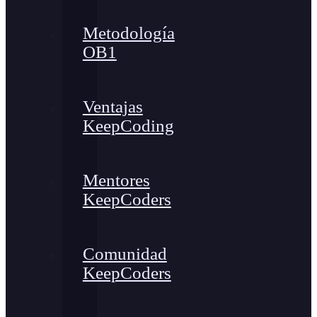
Metodología
OB1
Ventajas
KeepCoding
Mentores
KeepCoders
Comunidad
KeepCoders