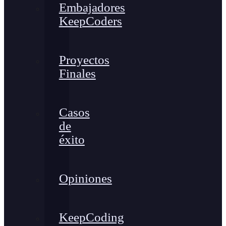
Embajadores
KeepCoders
Proyectos
Finales
Casos
de
éxito
Opiniones
KeepCoding