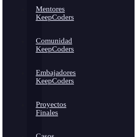
Mentores
KeepCoders
Comunidad
KeepCoders
Embajadores
KeepCoders
Proyectos
Finales
Casos