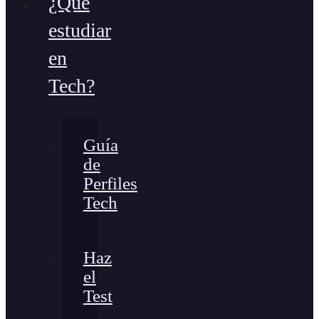
¿Qué
estudiar
en
Tech?
Guía
de
Perfiles
Tech
Haz
el
Test