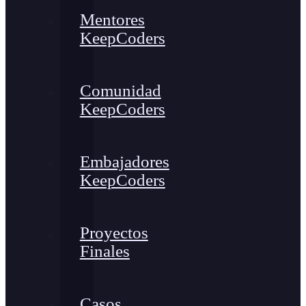
Mentores
KeepCoders
Comunidad
KeepCoders
Embajadores
KeepCoders
Proyectos
Finales
Casos