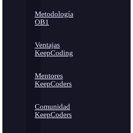
Metodología
OB1
Ventajas
KeepCoding
Mentores
KeepCoders
Comunidad
KeepCoders