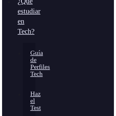
¿Qué
estudiar
en
Tech?
Guía
de
Perfiles
Tech
Haz
el
Test