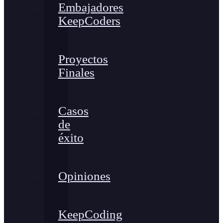
Embajadores
KeepCoders
Proyectos
Finales
Casos
de
éxito
Opiniones
KeepCoding