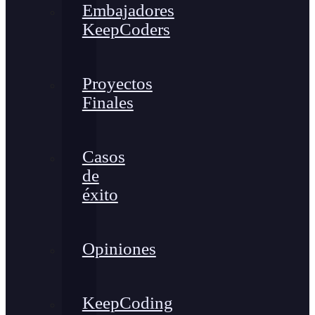
Embajadores
KeepCoders
Proyectos
Finales
Casos
de
éxito
Opiniones
KeepCoding