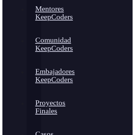
Mentores
KeepCoders
Comunidad
KeepCoders
Embajadores
KeepCoders
Proyectos
Finales
Casos