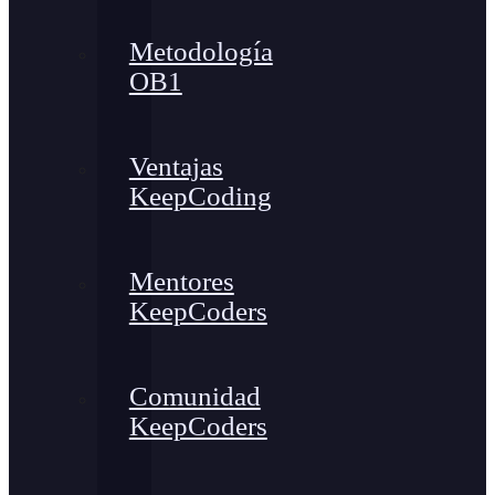
Metodología
OB1
Ventajas
KeepCoding
Mentores
KeepCoders
Comunidad
KeepCoders