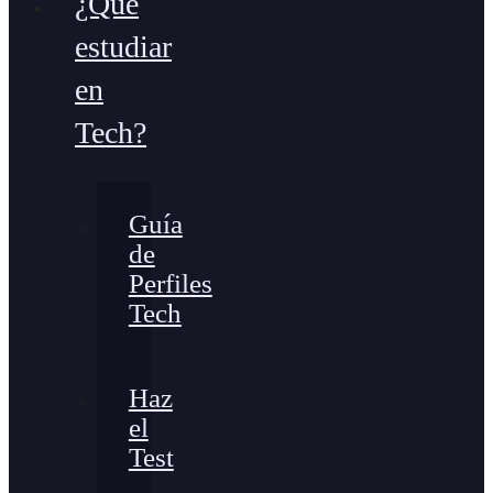
¿Qué
estudiar
en
Tech?
Guía
de
Perfiles
Tech
Haz
el
Test