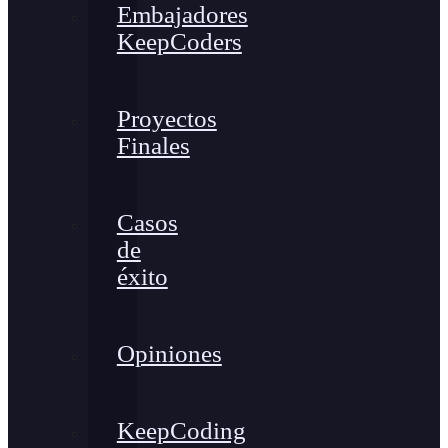
Embajadores
KeepCoders
Proyectos
Finales
Casos
de
éxito
Opiniones
KeepCoding