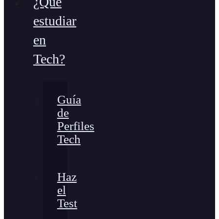
¿Qué
estudiar
en
Tech?
Guía
de
Perfiles
Tech
Haz
el
Test