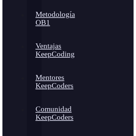
Metodología
OB1
Ventajas
KeepCoding
Mentores
KeepCoders
Comunidad
KeepCoders