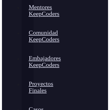
Mentores
KeepCoders
Comunidad
KeepCoders
Embajadores
KeepCoders
Proyectos
Finales
Casos