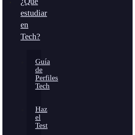
¿Qué
estudiar
en
Tech?
Guía
de
Perfiles
Tech
Haz
el
Test