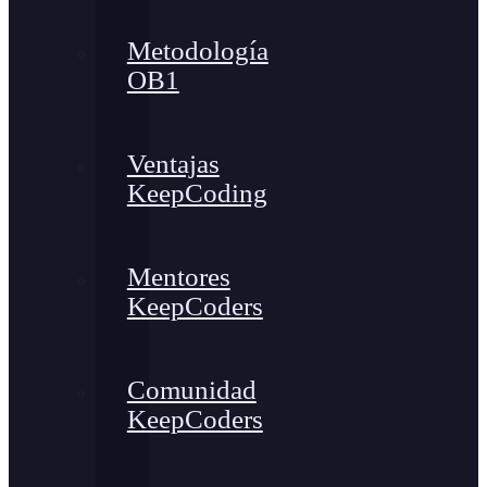
Metodología
OB1
Ventajas
KeepCoding
Mentores
KeepCoders
Comunidad
KeepCoders