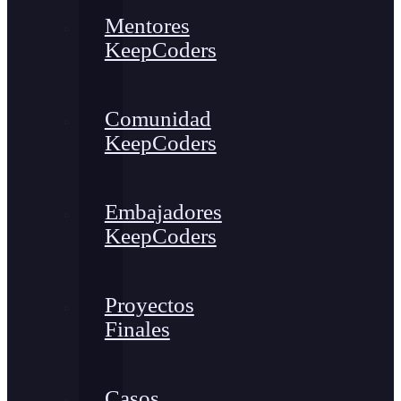
Mentores
KeepCoders
Comunidad
KeepCoders
Embajadores
KeepCoders
Proyectos
Finales
Casos