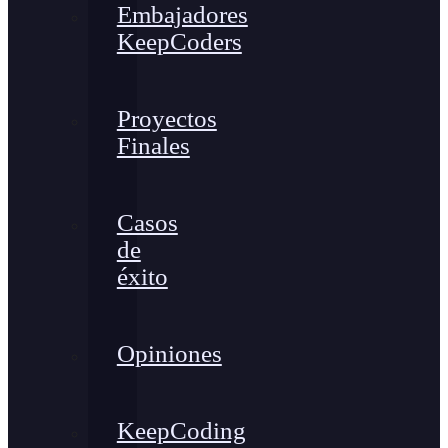
Embajadores
KeepCoders
Proyectos
Finales
Casos
de
éxito
Opiniones
KeepCoding