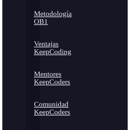
Metodología
OB1
Ventajas
KeepCoding
Mentores
KeepCoders
Comunidad
KeepCoders