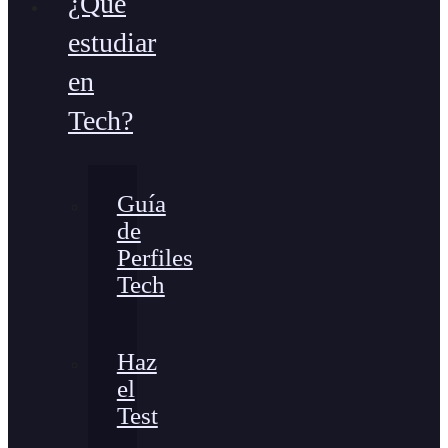
¿Qué
estudiar
en
Tech?
Guía
de
Perfiles
Tech
Haz
el
Test