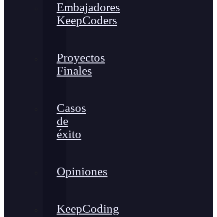
Embajadores
KeepCoders
Proyectos
Finales
Casos
de
éxito
Opiniones
KeepCoding