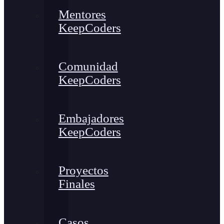
Mentores
KeepCoders
Comunidad
KeepCoders
Embajadores
KeepCoders
Proyectos
Finales
Casos