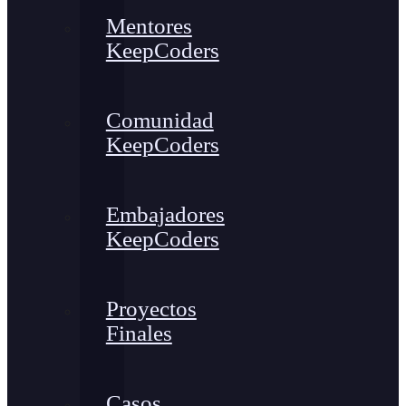
Mentores
KeepCoders
Comunidad
KeepCoders
Embajadores
KeepCoders
Proyectos
Finales
Casos