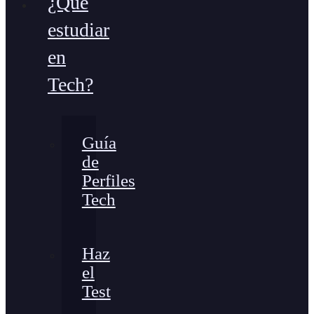
¿Qué
estudiar
en
Tech?
Guía
de
Perfiles
Tech
Haz
el
Test