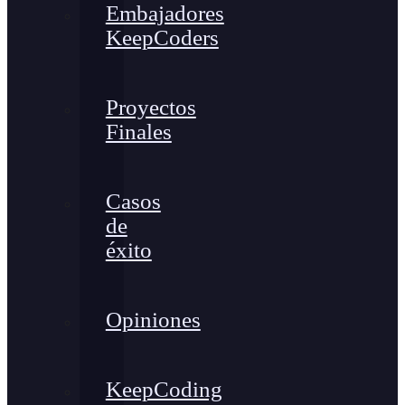
Embajadores
KeepCoders
Proyectos
Finales
Casos
de
éxito
Opiniones
KeepCoding