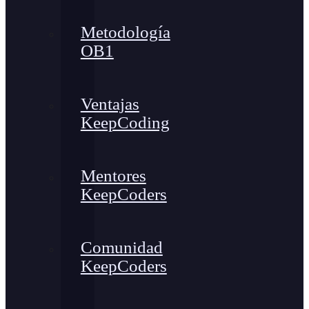
Metodología
OB1
Ventajas
KeepCoding
Mentores
KeepCoders
Comunidad
KeepCoders