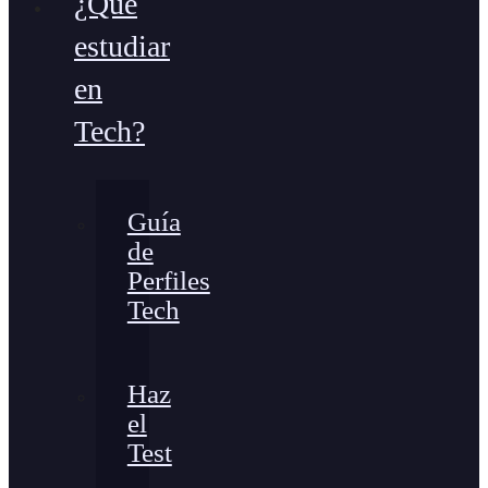
¿Qué
estudiar
en
Tech?
Guía
de
Perfiles
Tech
Haz
el
Test