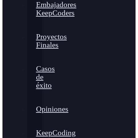
Embajadores
KeepCoders
Proyectos
Finales
Casos
de
éxito
Opiniones
KeepCoding