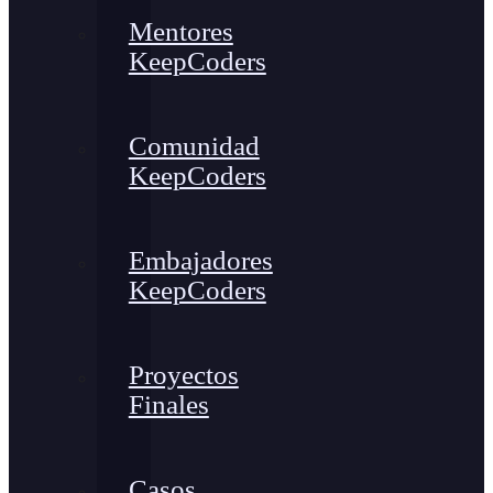
Mentores
KeepCoders
Comunidad
KeepCoders
Embajadores
KeepCoders
Proyectos
Finales
Casos