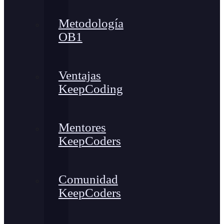
Metodología
OB1
Ventajas
KeepCoding
Mentores
KeepCoders
Comunidad
KeepCoders