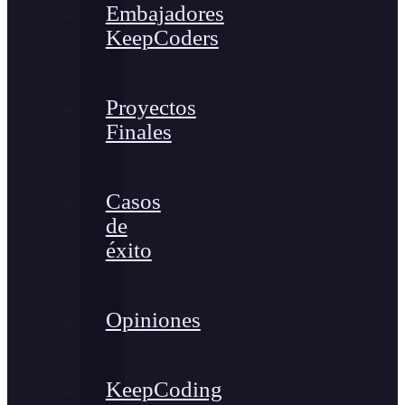
Embajadores
KeepCoders
Proyectos
Finales
Casos
de
éxito
Opiniones
KeepCoding