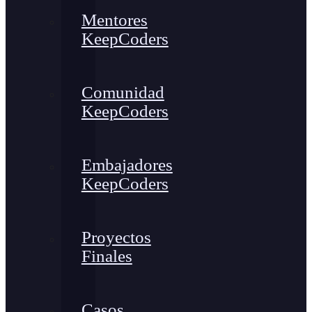
Mentores
KeepCoders
Comunidad
KeepCoders
Embajadores
KeepCoders
Proyectos
Finales
Casos