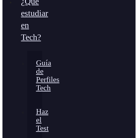
¿Qué
estudiar
en
Tech?
Guía
de
Perfiles
Tech
Haz
el
Test