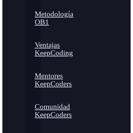
Metodología
OB1
Ventajas
KeepCoding
Mentores
KeepCoders
Comunidad
KeepCoders