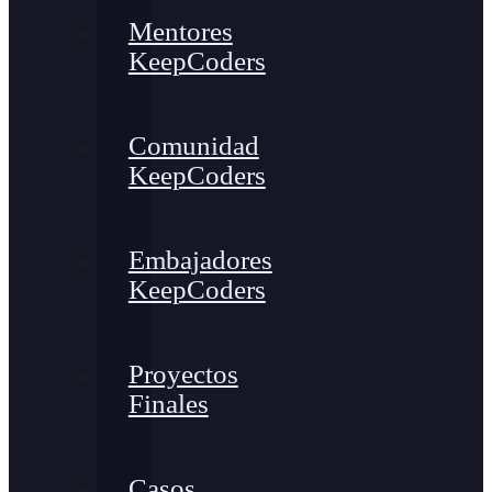
Mentores
KeepCoders
Comunidad
KeepCoders
Embajadores
KeepCoders
Proyectos
Finales
Casos