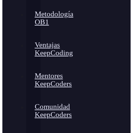
Metodología
OB1
Ventajas
KeepCoding
Mentores
KeepCoders
Comunidad
KeepCoders