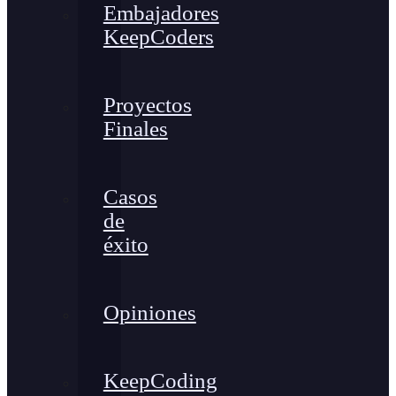
Embajadores
KeepCoders
Proyectos
Finales
Casos
de
éxito
Opiniones
KeepCoding