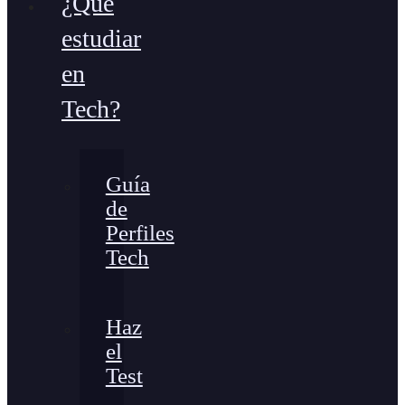
¿Qué
estudiar
en
Tech?
Guía
de
Perfiles
Tech
Haz
el
Test