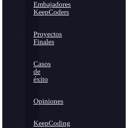
Embajadores
KeepCoders
Proyectos
Finales
Casos
de
éxito
Opiniones
KeepCoding