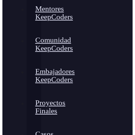
Mentores
KeepCoders
Comunidad
KeepCoders
Embajadores
KeepCoders
Proyectos
Finales
Casos