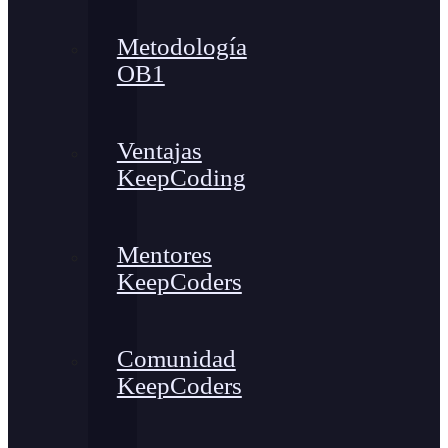
Metodología
OB1
Ventajas
KeepCoding
Mentores
KeepCoders
Comunidad
KeepCoders