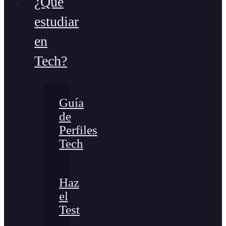
¿Qué
estudiar
en
Tech?
Guía
de
Perfiles
Tech
Haz
el
Test