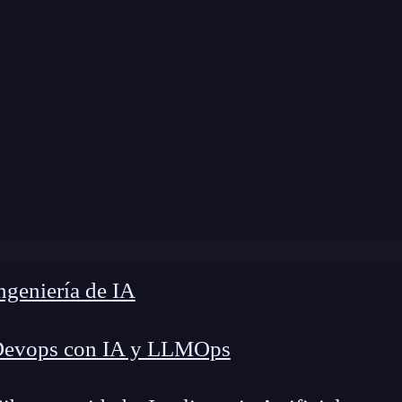
Home
»
Blog
»
AssetBundle en Flutter
geniería de IA
Devops con IA y LLMOps