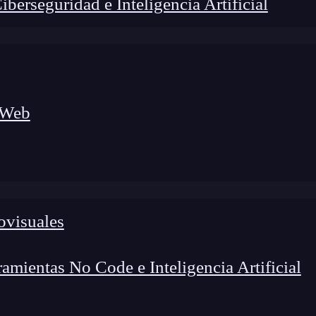
erseguridad e Inteligencia Artificial
 Web
lógico a nuevos profesionales, combinando conocimiento práctico,
os de transformación profesional.
ovisuales
mientas No Code e Inteligencia Artificial
e en
Flutter
?
Si formas parte del sector del
desarroll