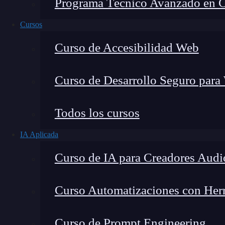
Programa Técnico Avanzado en Cib
Cursos
Curso de Accesibilidad Web
Curso de Desarrollo Seguro para
Lucia Gómez Salgado
Todos los cursos
Contribuyo a acercar la realidad del sector tecno
IA Aplicada
visión de mercado y experiencia directa en proces
Curso de IA para Creadores Audi
Curso Automatizaciones con Herra
¿Ya conoces cuál es la opción de AssetBundl
Curso de Prompt Engineering