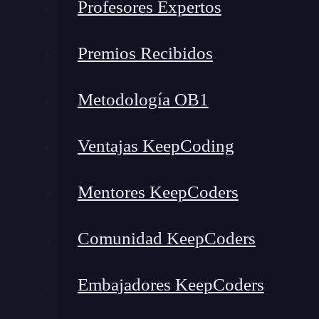
Profesores Expertos
Como característica imprescindible de la clase
Premios Recibidos
componente denominado rootBundle
, que s
en la app en el momento de crearla.
Metodología OB1
En este post has podido encontrar todo lo que s
Ahora que has llegado hasta aquí,
anímate a da
Ventajas KeepCoding
matricúlate en nuestro
Desarrollo de Apps M
una formación íntegra, de calidad y de la mano
Mentores KeepCoders
todo lo que se debe sobre las herramientas más 
para convertirte en un experto.
¡Apúntate ahor
Comunidad KeepCoders
IT
!
Embajadores KeepCoders