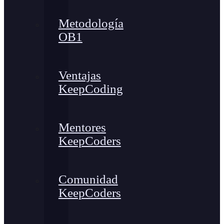
Metodología
OB1
Ventajas
KeepCoding
Mentores
KeepCoders
Comunidad
KeepCoders