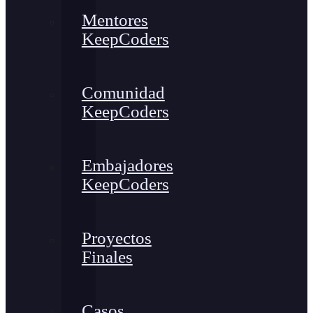
Mentores
KeepCoders
Comunidad
KeepCoders
Embajadores
KeepCoders
Proyectos
Finales
Casos