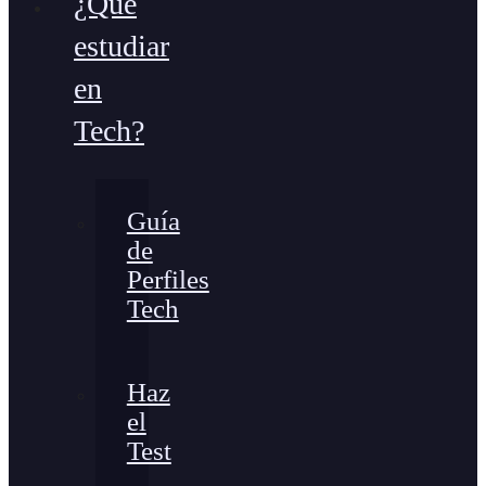
¿Qué
estudiar
en
Tech?
Guía
de
Perfiles
Tech
Haz
el
Test