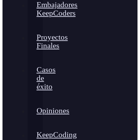
Embajadores
KeepCoders
Proyectos
Finales
Casos
de
éxito
Opiniones
KeepCoding