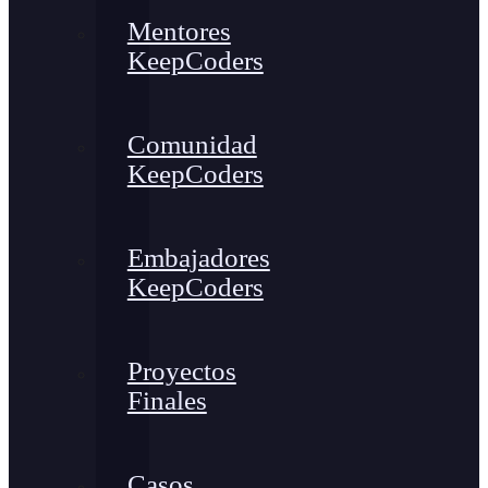
Mentores
KeepCoders
Comunidad
KeepCoders
Embajadores
KeepCoders
Proyectos
Finales
Casos