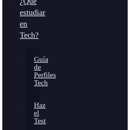
¿Qué
estudiar
en
Tech?
Guía
de
Perfiles
Tech
Haz
el
Test