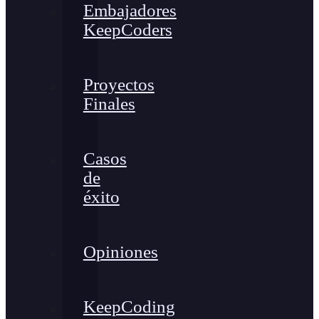
Embajadores
KeepCoders
Proyectos
Finales
Casos
de
éxito
Opiniones
KeepCoding