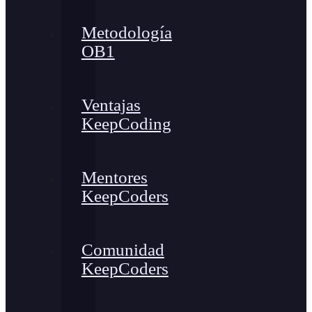
Metodología
OB1
Ventajas
KeepCoding
Mentores
KeepCoders
Comunidad
KeepCoders