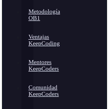
Metodología
OB1
Ventajas
KeepCoding
Mentores
KeepCoders
Comunidad
KeepCoders