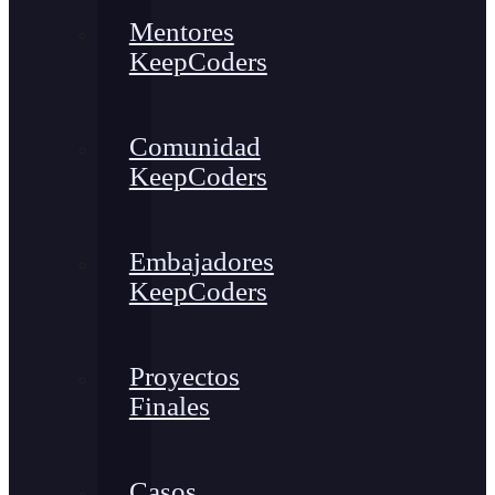
Mentores
KeepCoders
Comunidad
KeepCoders
Embajadores
KeepCoders
Proyectos
Finales
Casos