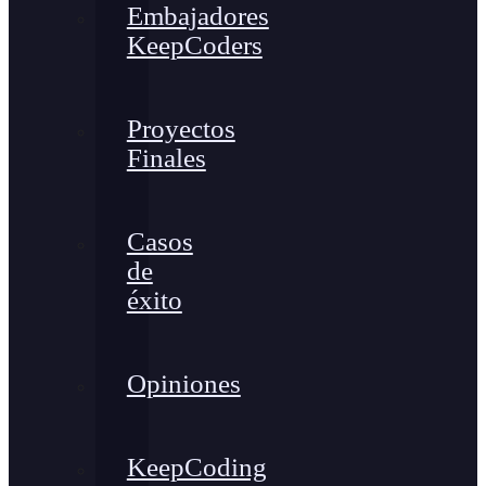
Embajadores
KeepCoders
Proyectos
Finales
Casos
de
éxito
Opiniones
KeepCoding