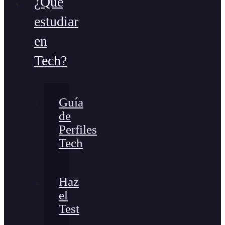
¿Qué
estudiar
en
Tech?
Guía
de
Perfiles
Tech
Haz
el
Test