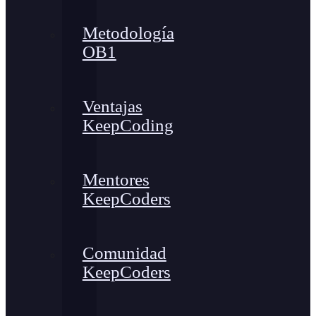
Metodología
OB1
Ventajas
KeepCoding
Mentores
KeepCoders
Comunidad
KeepCoders