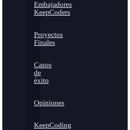
Embajadores
KeepCoders
Proyectos
Finales
Casos
de
éxito
Opiniones
KeepCoding