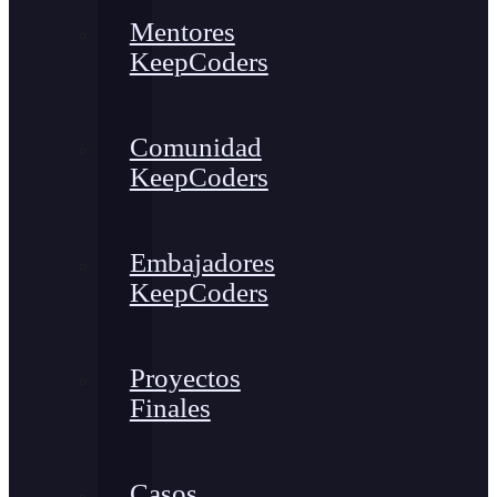
Mentores
KeepCoders
Comunidad
KeepCoders
Embajadores
KeepCoders
Proyectos
Finales
Casos