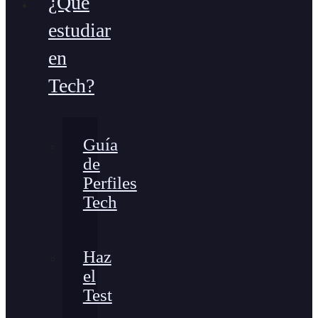
¿Qué
estudiar
en
Tech?
Guía
de
Perfiles
Tech
Haz
el
Test