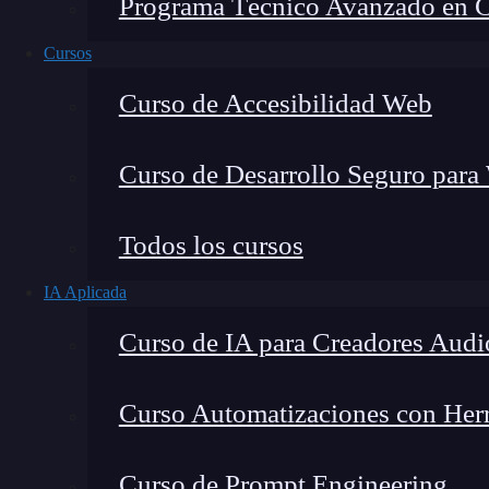
Programa Técnico Avanzado en Cib
Cursos
Curso de Accesibilidad Web
Curso de Desarrollo Seguro para
Todos los cursos
IA Aplicada
Lucia Gómez Salgado
Curso de IA para Creadores Audi
Contribuyo a acercar la realidad del sector tecno
visión de mercado y experiencia directa en proces
Curso Automatizaciones con Herra
Curso de Prompt Engineering