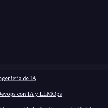
modificación:
18 de marzo de 2024 |
Tiempo de L
log
»
BeforeAll Hook: preparación crucial en testing
geniería de IA
Devops con IA y LLMOps