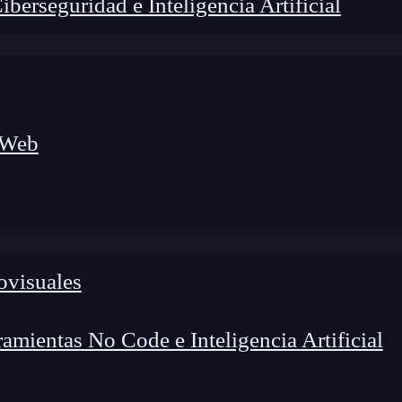
erseguridad e Inteligencia Artificial
 Web
ovisuales
lógico a nuevos profesionales, combinando conocimiento práctico,
os de transformación profesional.
mientas No Code e Inteligencia Artificial