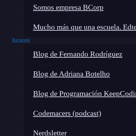
Somos empresa BCorp
test('Prueba 1', () => {

Mucho más que una escuela. Edte
  // Tu código de prueba aquí

});

Recursos
Blog de Fernando Rodríguez
test('Prueba 2', () => {

  // Tu código de prueba aquí

Blog de Adriana Botelho
});
En este ejemplo, estamos inicializando una nue
Blog de Programación KeepCodi
se ejecuten nuestras pruebas. Este código se eje
Codemacers (podcast)
Encargándose del orden
Nerdsletter
Es importante tener en cuenta que BeforeAll Ho