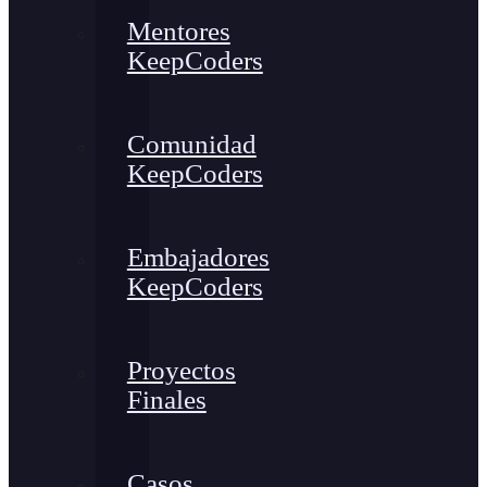
Mentores
KeepCoders
Comunidad
KeepCoders
Embajadores
KeepCoders
Proyectos
Finales
Casos