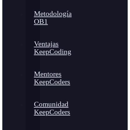
Metodología
OB1
Ventajas
KeepCoding
Mentores
KeepCoders
Comunidad
KeepCoders