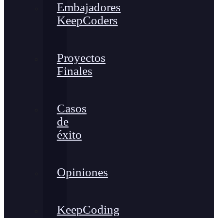
Embajadores
KeepCoders
Proyectos
Finales
Casos
de
éxito
Opiniones
KeepCoding