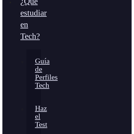
¿Qué
estudiar
en
Tech?
Guía
de
Perfiles
Tech
Haz
el
Test