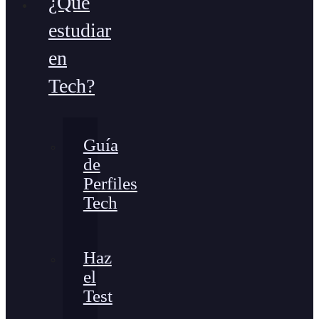
¿Qué
estudiar
en
Tech?
Guía
de
Perfiles
Tech
Haz
el
Test