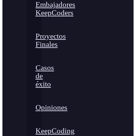
Embajadores
KeepCoders
Proyectos
Finales
Casos
de
éxito
Opiniones
KeepCoding