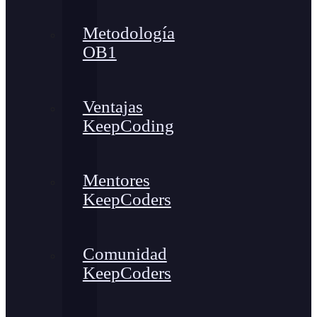
Metodología
OB1
Ventajas
KeepCoding
Mentores
KeepCoders
Comunidad
KeepCoders