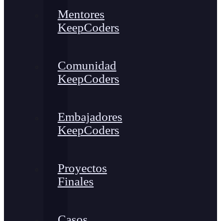
Mentores
KeepCoders
Comunidad
KeepCoders
Embajadores
KeepCoders
Proyectos
Finales
Casos