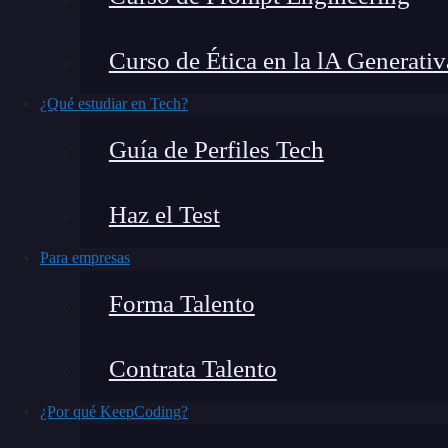
El biclustering en biología y Big Data utiliza
Curso de Ética en la lA Generativ
simultáneamente filas y columnas de una matriz
¿Qué estudiar en Tech?
Hasta ahora hemos estado trabajando con matric
Guía de Perfiles Tech
biclustering en
biología
y Big Data funciona de
subgrupos, como en forma de cuadros, no d
Haz el Test
¿Qué encontrarás en este post?
Para empresas
Forma Talento
¿En qué consiste el biclustering en biología y big data?
Contrata Talento
Partes del biclúster
¿Por qué KeepCoding?
Tipos de biclúster