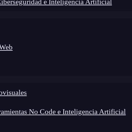
erseguridad e Inteligencia Artificial
 Web
ovisuales
foco en el desarrollo de talento y el análisis del sector
o evolucionan las tecnologías, qué competencias demanda el
 el entorno tech.
mientas No Code e Inteligencia Artificial