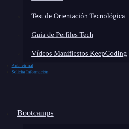
Test de Orientación Tecnológica
Partes del biclúster
Guía de Perfiles Tech
El ejercicio del biclustering en biología y Big 
conste de tres partes indispensables:
Vídeos Manifiestos KeepCoding
Filas
: son las sondas o conjuntos de sond
Aula virtual
Solicita Información
Columnas
: son las condiciones (
arrays
, e
Matriz de expresión
: cada matriz de inte
expresión
Tipos de biclúster
Bootcamps
En el biclustering en biología y Big Data se pue