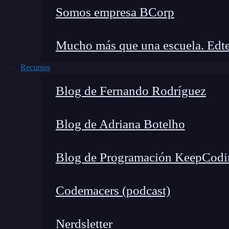
Somos empresa BCorp
Los grupos de filas y columnas formados por me
conocen como biclústeres. Cada grupo determina
Mucho más que una escuela. Edte
algunas propiedades características.
Recursos
El biclustering en biología y Big Data se aplic
Blog de Fernando Rodríguez
ellas están los genomas, grupos de genes, ciclo
fenomas y farmacogenomas. Pese a ser bastantes
Blog de Adriana Botelho
necesario que se den estudios más avanzados en 
Blog de Programación KeepCodi
Codemacers (podcast)
Nerdsletter