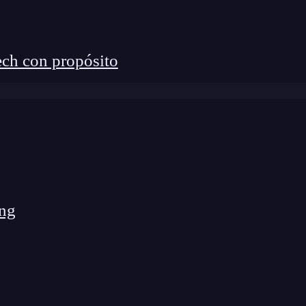
dio del biclustering en biología y Big Data se
 una submatriz de la matriz de datos original con
ch con propósito
a en muchas ramas de la expresión genética, entre
 celular, transcriptomas, exomas, epigenomas,
 áreas, aún no se ha desarrollado bien, porque es
la selección de herramientas para tareas específicas.
ng