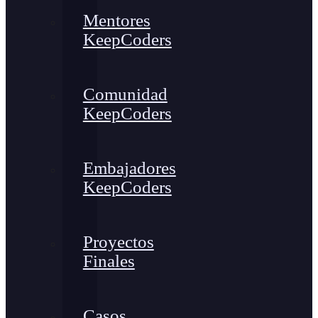
Mentores
KeepCoders
Comunidad
KeepCoders
Embajadores
KeepCoders
Proyectos
Finales
Casos