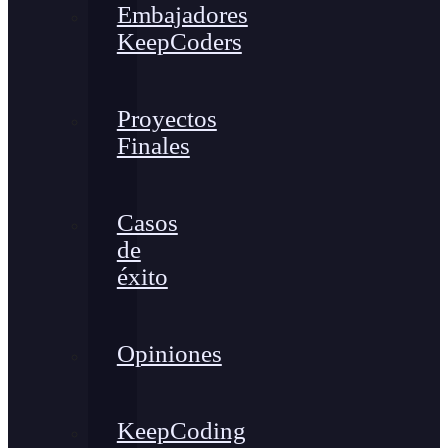
Embajadores
KeepCoders
Proyectos
Finales
Casos
de
éxito
Opiniones
KeepCoding