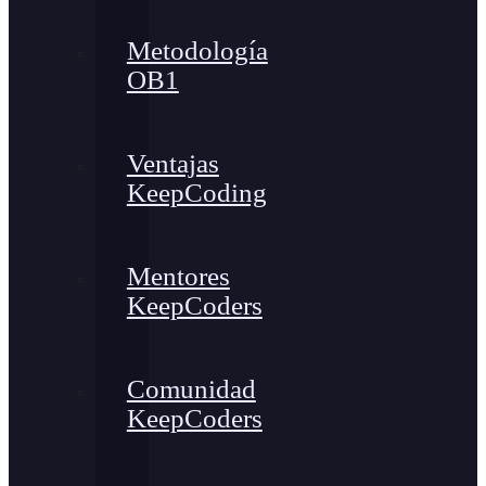
Metodología
OB1
Ventajas
KeepCoding
Mentores
KeepCoders
Comunidad
KeepCoders