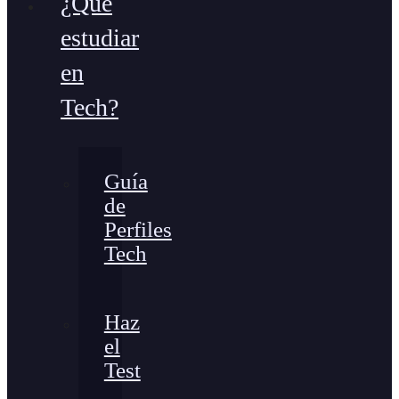
¿Qué
estudiar
en
Tech?
Guía
de
Perfiles
Tech
Haz
el
Test