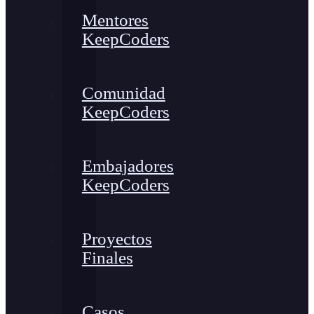
Mentores
KeepCoders
Comunidad
KeepCoders
Embajadores
KeepCoders
Proyectos
Finales
Casos