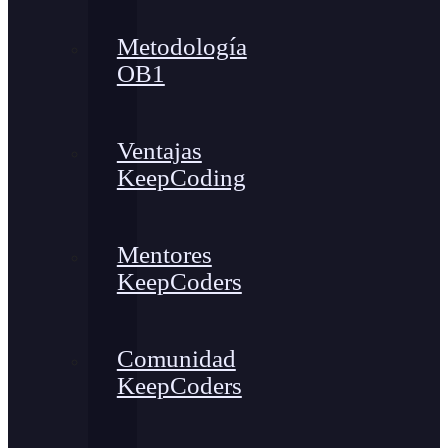
Metodología
OB1
Ventajas
KeepCoding
Mentores
KeepCoders
Comunidad
KeepCoders