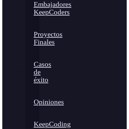
Embajadores
KeepCoders
Proyectos
Finales
Casos
de
éxito
Opiniones
KeepCoding