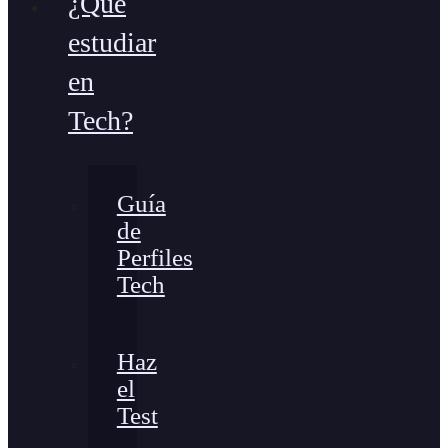
¿Qué
estudiar
en
Tech?
Guía
de
Perfiles
Tech
Haz
el
Test