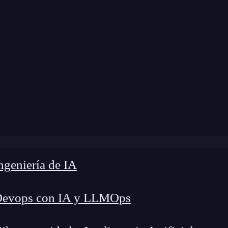
modificación:
15 de marzo de 2024 |
Tiempo de L
Blog
»
Cómo utilizar bucles for para manipular listas
geniería de IA
Devops con IA y LLMOps