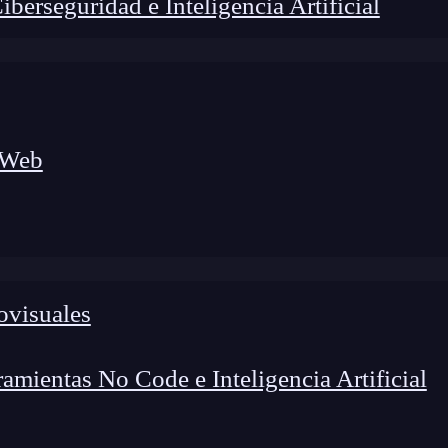
erseguridad e Inteligencia Artificial
 Web
ovisuales
lógico a nuevos profesionales, combinando conocimiento práctico,
os de transformación profesional.
mientas No Code e Inteligencia Artificial