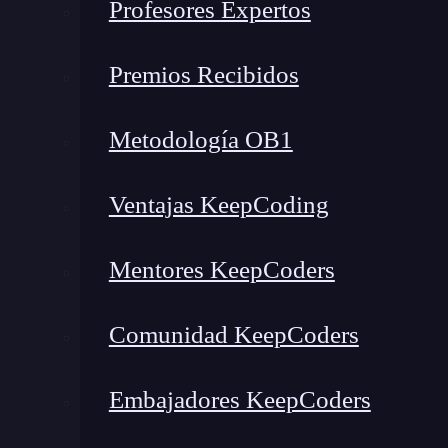
Profesores Expertos
Bucles for: Una estructura d
Premios Recibidos
Los bucles for son una estructura de control
veces.
En el contexto de la gestión de contenido
Metodología OB1
herramienta
invaluable. Permiten recorrer un ob
de la lista.
Ventajas KeepCoding
En
Python
, los bucles for son especialmente p
profundizar en su uso, es importante entender q
Mentores KeepCoders
¿Qué es un objeto iterable?
Comunidad KeepCoders
Un objeto iterable es cualquier tipo de obje
Embajadores KeepCoders
Algunos ejemplos comunes de objetos iterables s
Los bucles for en Python están diseñados para t