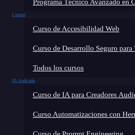
Programa Técnico Avanzado en Cib
Cursos
Curso de Accesibilidad Web
Curso de Desarrollo Seguro para
Todos los cursos
IA Aplicada
Lucia Gómez Salgado
Curso de IA para Creadores Audi
Contribuyo a acercar la realidad del sector tecno
visión de mercado y experiencia directa en proces
Curso Automatizaciones con Herra
Curso de Prompt Engineering