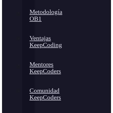
Metodología
OB1
Ventajas
KeepCoding
Mentores
KeepCoders
Comunidad
KeepCoders