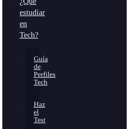
¿Qué
estudiar
en
Tech?
Guía
de
Perfiles
Tech
Haz
el
Test