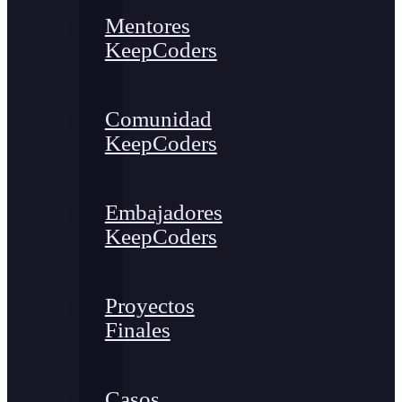
Mentores
KeepCoders
Comunidad
KeepCoders
Embajadores
KeepCoders
Proyectos
Finales
Casos