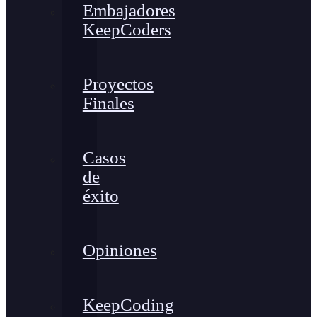
Embajadores
KeepCoders
Proyectos
Finales
Casos
de
éxito
Opiniones
KeepCoding